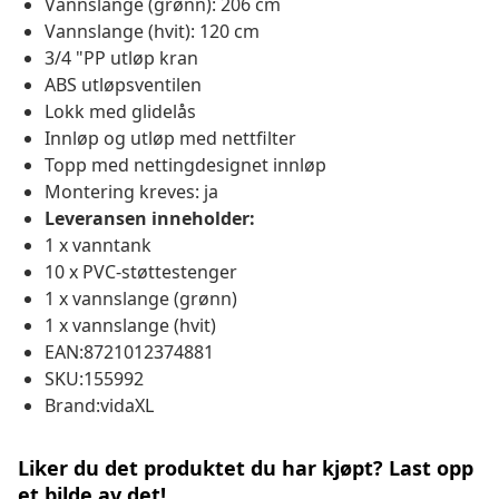
Vannslange (grønn): 206 cm
Vannslange (hvit): 120 cm
3/4 "PP utløp kran
ABS utløpsventilen
Lokk med glidelås
Innløp og utløp med nettfilter
Topp med nettingdesignet innløp
Montering kreves: ja
Leveransen inneholder:
1 x vanntank
10 x PVC-støttestenger
1 x vannslange (grønn)
1 x vannslange (hvit)
EAN:8721012374881
SKU:155992
Brand:vidaXL
Liker du det produktet du har kjøpt? Last opp
et bilde av det!