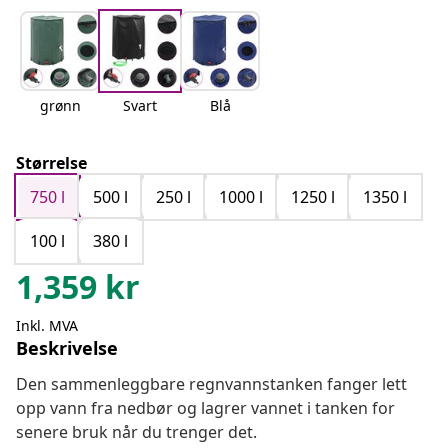
grønn
Svart
Blå
Størrelse
750 l
500 l
250 l
1000 l
1250 l
1350 l
100 l
380 l
1,359
kr
Inkl. MVA
Beskrivelse
Den sammenleggbare regnvannstanken fanger lett
opp vann fra nedbør og lagrer vannet i tanken for
senere bruk når du trenger det.