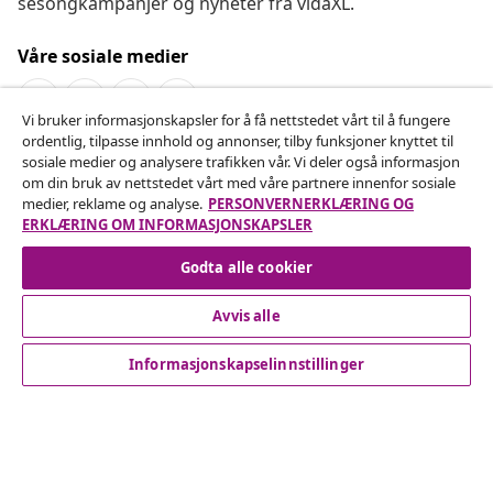
sesongkampanjer og nyheter fra vidaXL.
Våre sosiale medier
Vi bruker informasjonskapsler for å få nettstedet vårt til å fungere
ordentlig, tilpasse innhold og annonser, tilby funksjoner knyttet til
Angre på kontrakten
sosiale medier og analysere trafikken vår. Vi deler også informasjon
om din bruk av nettstedet vårt med våre partnere innenfor sosiale
Send inn en angrerett for bestillingen din.
medier, reklame og analyse.
PERSONVERNERKLÆRING OG
ERKLÆRING OM INFORMASJONSKAPSLER
Angre på kontrakten
Godta alle cookier
Avvis alle
Kundeservice
Informasjonskapselinnstillinger
Bedrift
vidaXL