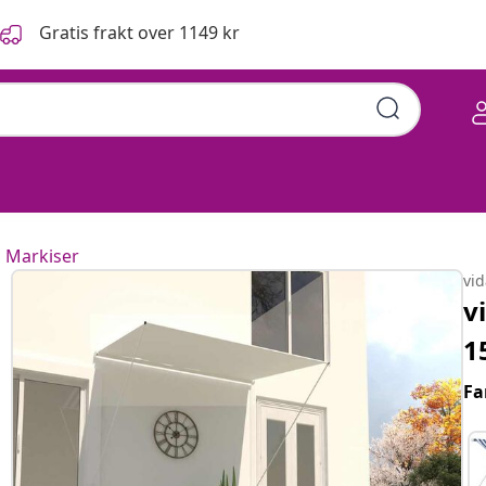
Gratis frakt over 1149 kr
remhvit
Markiser
vi
v
1
Fa