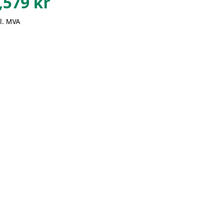
,579
kr
l. MVA