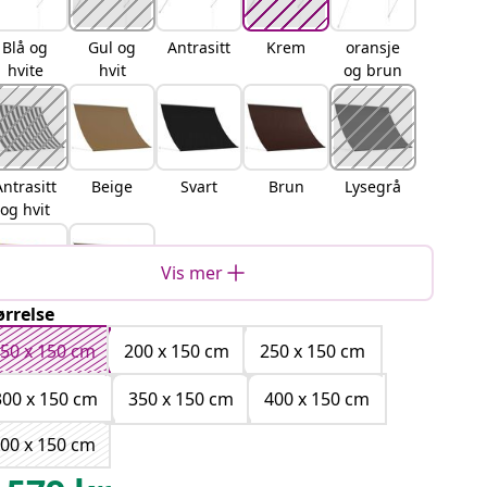
Blå og
Gul og
Antrasitt
Krem
oransje
hvite
hvit
og brun
Antrasitt
Beige
Svart
Brun
Lysegrå
og hvit
Vis mer
ørrelse
lerfarge
Gråbrun
t
50 x 150 cm
200 x 150 cm
250 x 150 cm
300 x 150 cm
350 x 150 cm
400 x 150 cm
00 x 150 cm