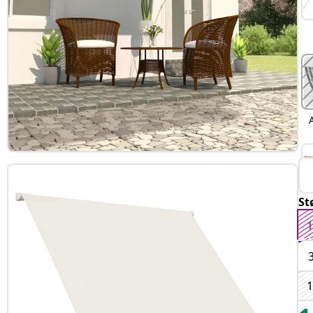
St
F
1
1