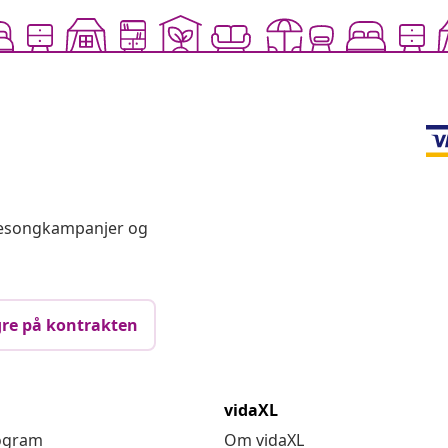
 sesongkampanjer og
re på kontrakten
vidaXL
rogram
Om vidaXL