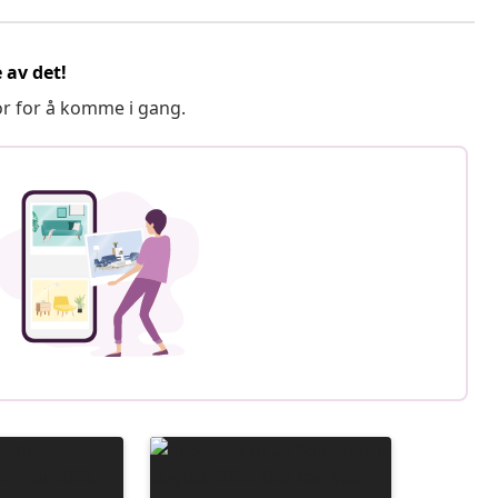
 av det!
or for å komme i gang.