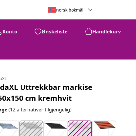
norsk bokmål
Konto
Ønskeliste
Handlekurv
1,579
kr
daXL
idaXL Uttrekkbar markise
50x150 cm kremhvit
rge
(12 alternativer tilgjengelig)