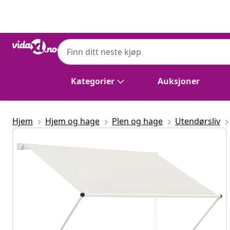
Tidligere
Neste
vidaXL
vidaXL Uttrekkbar markise 150x150 cm k
Kategorier
Auksjoner
Hjem
Hjem og hage
Plen og hage
Utendørsliv