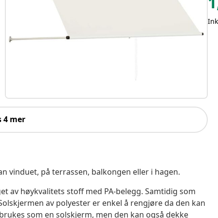
1
Ink
s 4 mer
n vinduet, på terrassen, balkongen eller i hagen.
et av høykvalitets stoff med PA-belegg. Samtidig som
Solskjermen av polyester er enkel å rengjøre da den kan
are brukes som en solskjerm, men den kan også dekke