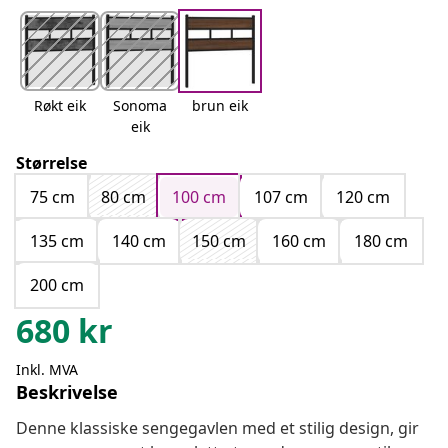
Røkt eik
Sonoma
brun eik
eik
Størrelse
75 cm
80 cm
100 cm
107 cm
120 cm
135 cm
140 cm
150 cm
160 cm
180 cm
200 cm
680
kr
Inkl. MVA
Beskrivelse
Denne klassiske sengegavlen med et stilig design, gir