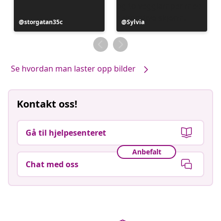
Innlegg
storgatan35c
Innlegg
Sylvia
publisert
publisert
av
av
Se hvordan man laster opp bilder
Kontakt oss!
Gå til hjelpesenteret
Anbefalt
Chat med oss