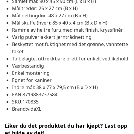
Samlet mål: 90 x 45 x 90 cm (L x B x H)
Mål tredør: 25 x 27 cm (B x H)
Mål nettingdør: 48 x 27 cm (B x H)
Mål skuffe (hver): 85 x 40 x 4 cm (B x D x H)
Ramme av heltre furu med malt finish, kryssfinér
Varig pulverlakkert jerntrådnetting
Beskyttet mot fuktighet med det grønne, vanntette
taket
To belagte, uttrekkbare brett for enkelt vedlikehold
Værbestandig
Enkel montering
Egnet for kaniner
Indre mål: 38 x 77 x 79,5 cm (B x D x H)
EAN:8719883737584
SKU:170835
Brand:vidaXL
Liker du det produktet du har kjøpt? Last opp
et bilde av det!