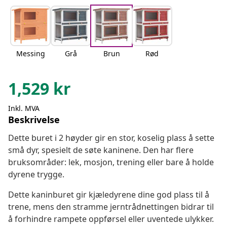
Messing
Grå
Brun
Rød
1,529
kr
Inkl. MVA
Beskrivelse
Dette buret i 2 høyder gir en stor, koselig plass å sette
små dyr, spesielt de søte kaninene. Den har flere
bruksområder: lek, mosjon, trening eller bare å holde
dyrene trygge.
Dette kaninburet gir kjæledyrene dine god plass til å
trene, mens den stramme jerntrådnettingen bidrar til
å forhindre rampete oppførsel eller uventede ulykker.