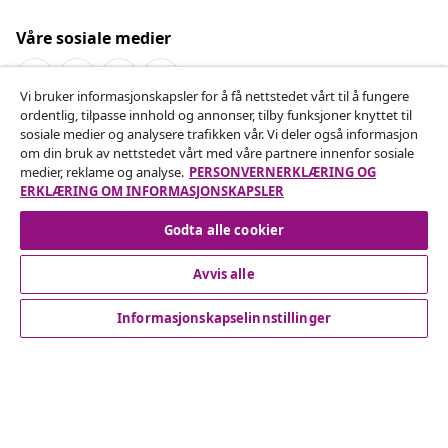
Våre sosiale medier
Vi bruker informasjonskapsler for å få nettstedet vårt til å fungere
ordentlig, tilpasse innhold og annonser, tilby funksjoner knyttet til
Angre på kontrakten
sosiale medier og analysere trafikken vår. Vi deler også informasjon
om din bruk av nettstedet vårt med våre partnere innenfor sosiale
Send inn en angrerett for bestillingen din.
medier, reklame og analyse.
PERSONVERNERKLÆRING OG
ERKLÆRING OM INFORMASJONSKAPSLER
Angre på kontrakten
Godta alle cookier
Avvis alle
Kundeservice
Informasjonskapselinnstillinger
Bedrift
vidaXL