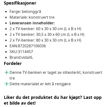
Spesifikasjoner
Farge: betonggrå
Materiale: konstruert tre
Leveransen inneholder:
2 x TV-benker: 60 x 30 x 30 cm (L x B x H)
2 x TV-benker: 30,5 x 30 x 60 cm (L x B x H)
2 x TV-benker: 80 x 30 x 30 cm (L x B x H)
EAN:8720287106036
SKU:3114457
Brand:vidaXL
Fordeler
Denne TV-benken er laget av slitesterkt, konstruert
tre
Dette materialet er lett å rengjøre
Liker du det produktet du har kjøpt? Last opp
et bilde av det!