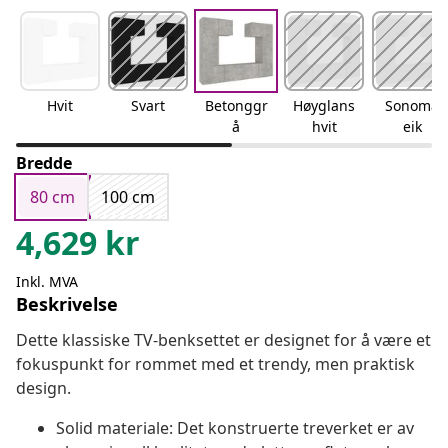
Hvit
Svart
Betonggr
Høyglans
Sonoma
å
hvit
eik
Bredde
80 cm
100 cm
4,629
kr
Inkl. MVA
Beskrivelse
Dette klassiske TV-benksettet er designet for å være et
fokuspunkt for rommet med et trendy, men praktisk
design.
Solid materiale: Det konstruerte treverket er av