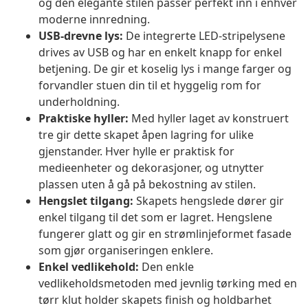
og den elegante stilen passer perfekt inn i enhver
moderne innredning.
USB-drevne lys:
De integrerte LED-stripelysene
drives av USB og har en enkelt knapp for enkel
betjening. De gir et koselig lys i mange farger og
forvandler stuen din til et hyggelig rom for
underholdning.
Praktiske hyller:
Med hyller laget av konstruert
tre gir dette skapet åpen lagring for ulike
gjenstander. Hver hylle er praktisk for
medieenheter og dekorasjoner, og utnytter
plassen uten å gå på bekostning av stilen.
Hengslet tilgang:
Skapets hengslede dører gir
enkel tilgang til det som er lagret. Hengslene
fungerer glatt og gir en strømlinjeformet fasade
som gjør organiseringen enklere.
Enkel vedlikehold:
Den enkle
vedlikeholdsmetoden med jevnlig tørking med en
tørr klut holder skapets finish og holdbarhet