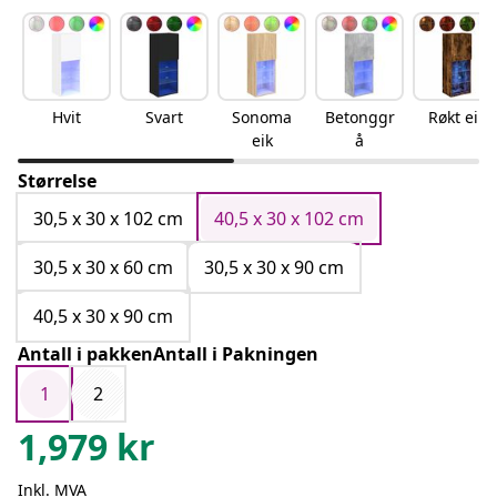
Hvit
Svart
Sonoma
Betonggr
Røkt eik
eik
å
Størrelse
30,5 x 30 x 102 cm
40,5 x 30 x 102 cm
30,5 x 30 x 60 cm
30,5 x 30 x 90 cm
40,5 x 30 x 90 cm
Antall i pakkenAntall i Pakningen
1
2
1,979
kr
Inkl. MVA