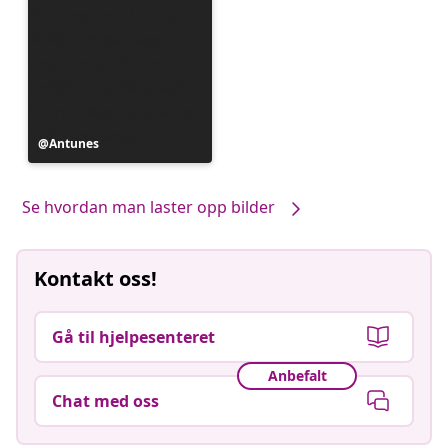
Innlegg
Antunes
publisert
av
Se hvordan man laster opp bilder
Kontakt oss!
Gå til hjelpesenteret
Anbefalt
Chat med oss