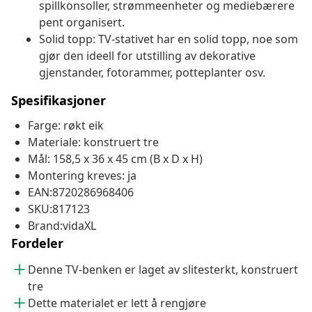
spillkonsoller, strømmeenheter og mediebærere
pent organisert.
Solid topp: TV-stativet har en solid topp, noe som
gjør den ideell for utstilling av dekorative
gjenstander, fotorammer, potteplanter osv.
Spesifikasjoner
Farge: røkt eik
Materiale: konstruert tre
Mål: 158,5 x 36 x 45 cm (B x D x H)
Montering kreves: ja
EAN:8720286968406
SKU:817123
Brand:vidaXL
Fordeler
Denne TV-benken er laget av slitesterkt, konstruert
tre
Dette materialet er lett å rengjøre