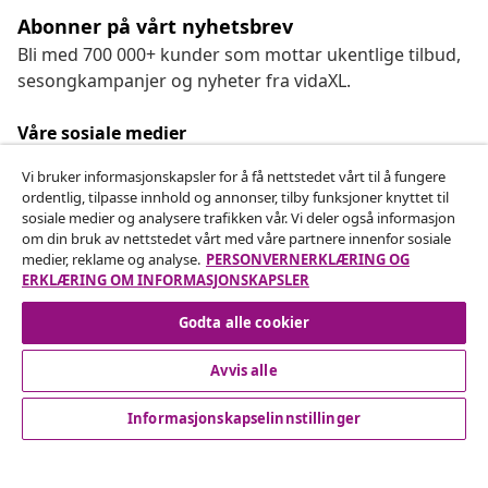
Abonner på vårt nyhetsbrev
Bli med 700 000+ kunder som mottar ukentlige tilbud,
sesongkampanjer og nyheter fra vidaXL.
Våre sosiale medier
Vi bruker informasjonskapsler for å få nettstedet vårt til å fungere
ordentlig, tilpasse innhold og annonser, tilby funksjoner knyttet til
sosiale medier og analysere trafikken vår. Vi deler også informasjon
Angre på kontrakten
om din bruk av nettstedet vårt med våre partnere innenfor sosiale
medier, reklame og analyse.
PERSONVERNERKLÆRING OG
Send inn en angrerett for bestillingen din.
ERKLÆRING OM INFORMASJONSKAPSLER
Angre på kontrakten
Godta alle cookier
Avvis alle
Kundeservice
Informasjonskapselinnstillinger
Bedrift