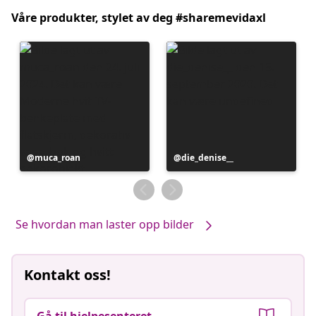
Våre produkter, stylet av deg #sharemevidaxl
Innlegg
muca_roan
Innlegg
die_denise__
publisert
publisert
av
av
Se hvordan man laster opp bilder
Kontakt oss!
Gå til hjelpesenteret