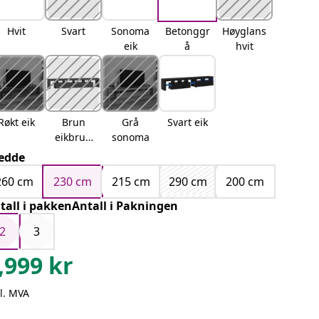
Hvit
Svart
Sonoma
Betonggr
Høyglans
eik
å
hvit
Røkt eik
Brun
Grå
Svart eik
eikbrun
sonoma
eik
edde
260 cm
230 cm
215 cm
290 cm
200 cm
tall i pakkenAntall i Pakningen
2
3
,999
kr
l. MVA