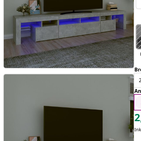
Br
An
2
Ink