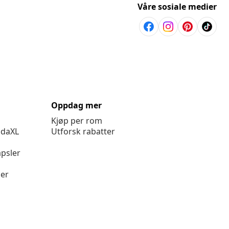
Våre sosiale medier
Oppdag mer
Kjøp per rom
idaXL
Utforsk rabatter
psler
ger