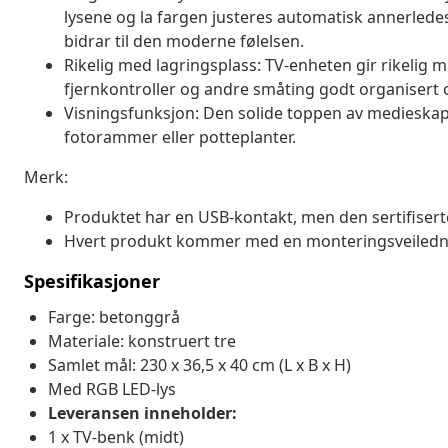
lysene og la fargen justeres automatisk annerled
bidrar til den moderne følelsen.
Rikelig med lagringsplass: TV-enheten gir rikelig m
fjernkontroller og andre småting godt organisert 
Visningsfunksjon: Den solide toppen av medieskapet
fotorammer eller potteplanter.
Merk:
Produktet har en USB-kontakt, men den sertifisert
Hvert produkt kommer med en monteringsveilednin
Spesifikasjoner
Farge: betonggrå
Materiale: konstruert tre
Samlet mål: 230 x 36,5 x 40 cm (L x B x H)
Med RGB LED-lys
Leveransen inneholder:
1 x TV-benk (midt)