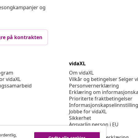
 sesongkampanjer og
re på kontrakten
vidaXL
rogram
Om vidaXL
or vidaXL
Vilkår og betingelser Selger v
ngssamarbeid
Personvernerklæring
Erklæring om informasjonska
Prioriterte fraktbetingelser
Informasjonskapselinnstillin
Jobbe for vidaXL
Sikkerhet
Ansvarlig person i EU
Politikken EPR
ordentlig,
Tilgjengelighetserklæring