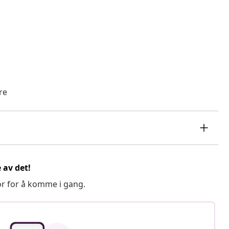
re
 av det!
or for å komme i gang.