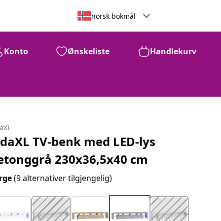
norsk bokmål
Konto
Ønskeliste
Handlekurv
daXL
idaXL TV-benk med LED-lys
etonggrå 230x36,5x40 cm
rge
(9 alternativer tilgjengelig)