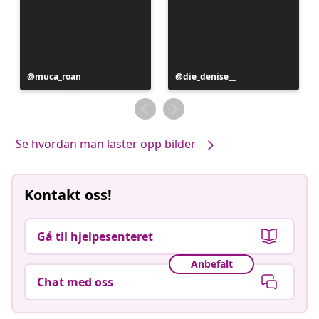
Innlegg
muca_roan
Innlegg
die_denise__
publisert
publisert
av
av
Se hvordan man laster opp bilder
Kontakt oss!
Gå til hjelpesenteret
Anbefalt
Chat med oss