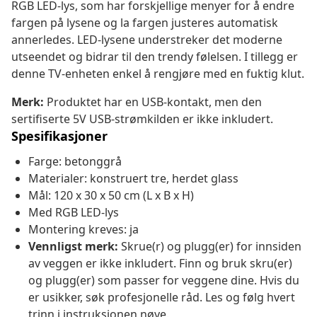
RGB LED-lys, som har forskjellige menyer for å endre
fargen på lysene og la fargen justeres automatisk
annerledes. LED-lysene understreker det moderne
utseendet og bidrar til den trendy følelsen. I tillegg er
denne TV-enheten enkel å rengjøre med en fuktig klut.
Merk:
Produktet har en USB-kontakt, men den
sertifiserte 5V USB-strømkilden er ikke inkludert.
Spesifikasjoner
Farge: betonggrå
Materialer: konstruert tre, herdet glass
Mål: 120 x 30 x 50 cm (L x B x H)
Med RGB LED-lys
Montering kreves: ja
Vennligst merk:
Skrue(r) og plugg(er) for innsiden
av veggen er ikke inkludert. Finn og bruk skru(er)
og plugg(er) som passer for veggene dine. Hvis du
er usikker, søk profesjonelle råd. Les og følg hvert
trinn i instruksjonen nøye.