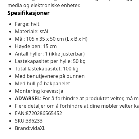
media og elektroniske enheter.
Spesifikasjoner
Farge: hvit
Materiale: stål
Mål: 105 x 35 x 50 cm (L x B x H)
Høyde ben: 15 cm
Antall hyller: 1 (ikke justerbar)
Lastekapasitet per hylle: 50 kg
Total lastekapasitet: 100 kg
Med benutjevnere på bunnen
Med hull på bakpanelet
Montering kreves: ja
ADVARSEL
: For å forhindre at produktet velter, må
Flere detaljer om å forhindre at dine møbler velter k
EAN:8720286565452
SKU:336233
Brand:vidaXL