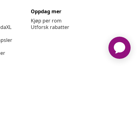
Oppdag mer
Kjøp per rom
idaXL
Utforsk rabatter
psler
ger
idaXL www.vidaxl.no er et nettsted av vidaXL Marketplace
International B.V.