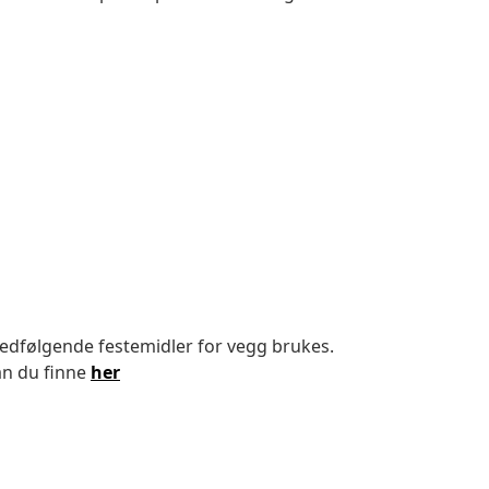
 medfølgende festemidler for vegg brukes.
an du finne
her