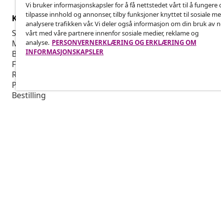
Vi bruker informasjonskapsler for å få nettstedet vårt til å fungere 
tilpasse innhold og annonser, tilby funksjoner knyttet til sosiale m
Kundeservice
Bedrift
analysere trafikken vår. Vi deler også informasjon om din bruk av 
Spor bestillingen din
Tilknyttet p
vårt med våre partnere innenfor sosiale medier, reklame og
analyse.
PERSONVERNERKLÆRING OG ERKLÆRING OM
Min konto
Produksjon f
INFORMASJONSKAPSLER
Betaling
Markedsføri
Frakt og levering
Retur
Produktinformasjon
Bestilling