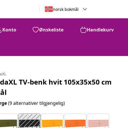
norsk bokmål
Konto
Ønskeliste
Handlekurv
daXL
idaXL TV-benk hvit 105x35x50 cm
tål
rge
(9 alternativer tilgjengelig)