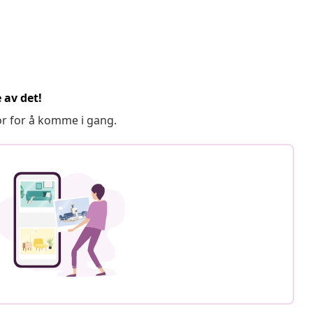
 av det!
or for å komme i gang.