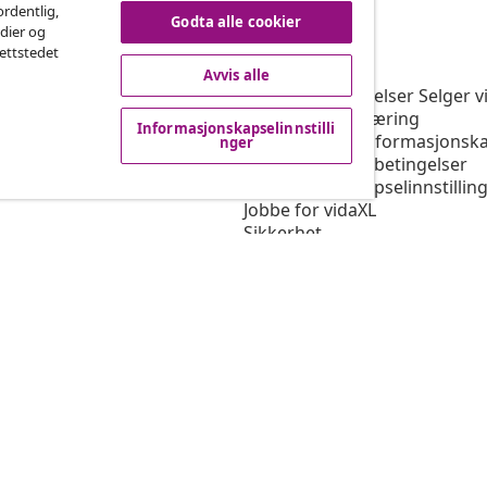
ordentlig,
Godta alle cookier
edier og
vidaXL
nettstedet
rogram
Om vidaXL
Avvis alle
or vidaXL
Vilkår og betingelser Selger v
ngssamarbeid
Personvernerklæring
Informasjonskapselinnstilli
Erklæring om informasjonska
nger
Prioriterte fraktbetingelser
Informasjonskapselinnstillin
Jobbe for vidaXL
Sikkerhet
Ansvarlig person i EU
Politikken EPR
Tilgjengelighetserklæring
© 2008-2026 v