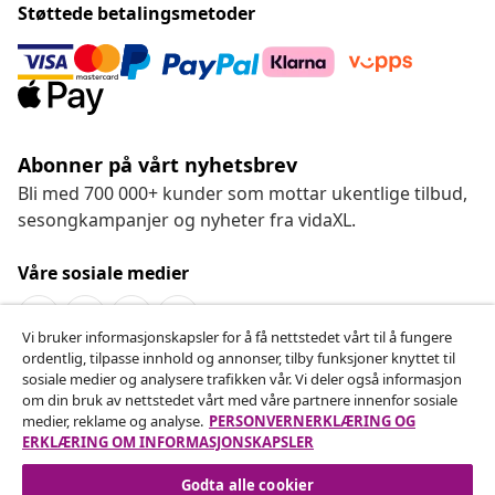
Støttede betalingsmetoder
Abonner på vårt nyhetsbrev
Bli med 700 000+ kunder som mottar ukentlige tilbud,
sesongkampanjer og nyheter fra vidaXL.
Våre sosiale medier
Vi bruker informasjonskapsler for å få nettstedet vårt til å fungere
ordentlig, tilpasse innhold og annonser, tilby funksjoner knyttet til
Angre på kontrakten
sosiale medier og analysere trafikken vår. Vi deler også informasjon
om din bruk av nettstedet vårt med våre partnere innenfor sosiale
Send inn en angrerett for bestillingen din.
medier, reklame og analyse.
PERSONVERNERKLÆRING OG
ERKLÆRING OM INFORMASJONSKAPSLER
Angre på kontrakten
Godta alle cookier