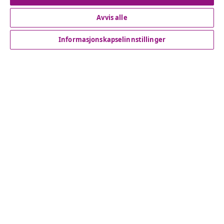
Avvis alle
Kundeservice
Informasjonskapselinnstillinger
Bedrift
vidaXL
Oppdag mer
© 2008-2026 vidaXL www.vidaxl.no er et nettsted av vidaXL
Marketplace International B.V.