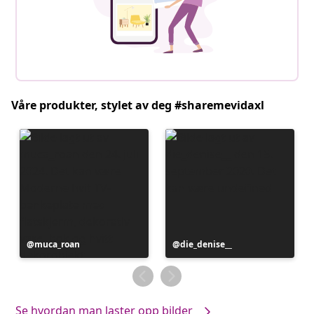
Våre produkter, stylet av deg #sharemevidaxl
Innlegg
muca_roan
Innlegg
die_denise__
publisert
publisert
av
av
Se hvordan man laster opp bilder