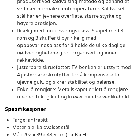
produsert ved kaldvalsing-metode og behandlet
ved nær normale romtemperaturer. Kaldvalset
stål har en jevnere overflate, større styrke og
høyere presisjon.
Rikelig med oppbevaringsplass: Skapet med 3
rom og 3 skuffer tilbyr rikelig med
oppbevaringsplass for å holde de ulike daglige
nødvendighetene godt organisert og innen
rekkevidde.
Justerbare skrueføtter: TV-benken er utstyrt med
4 justerbare skruføtter for å kompensere for
ujevne gulv, og sikrer stabilitet og balanse.
Enkel å rengjøre: Metallskapet er lett å rengjøre
med en fuktig klut og krever mindre vedlikehold.
Spesifikasjoner
Farge: antrasitt
Materiale: kaldvalset stål
Mål: 202 x 39 x 43,5 cm (L x B x H)