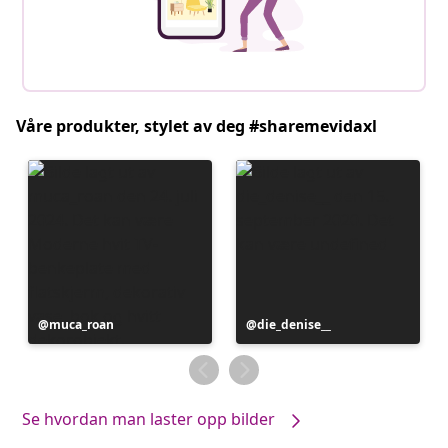
Våre produkter, stylet av deg #sharemevidaxl
Innlegg
muca_roan
Innlegg
die_denise__
publisert
publisert
av
av
Se hvordan man laster opp bilder