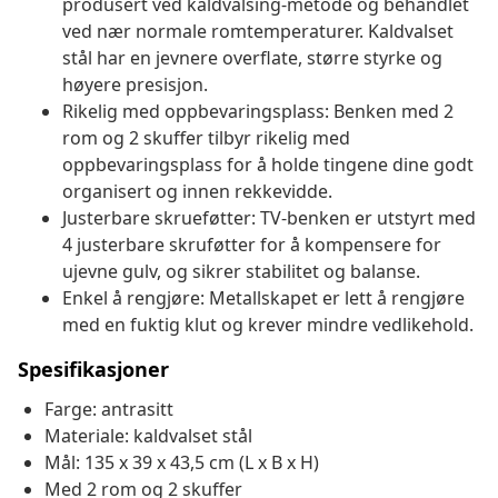
produsert ved kaldvalsing-metode og behandlet
ved nær normale romtemperaturer. Kaldvalset
stål har en jevnere overflate, større styrke og
høyere presisjon.
Rikelig med oppbevaringsplass: Benken med 2
rom og 2 skuffer tilbyr rikelig med
oppbevaringsplass for å holde tingene dine godt
organisert og innen rekkevidde.
Justerbare skrueføtter: TV-benken er utstyrt med
4 justerbare skruføtter for å kompensere for
ujevne gulv, og sikrer stabilitet og balanse.
Enkel å rengjøre: Metallskapet er lett å rengjøre
med en fuktig klut og krever mindre vedlikehold.
Spesifikasjoner
Farge: antrasitt
Materiale: kaldvalset stål
Mål: 135 x 39 x 43,5 cm (L x B x H)
Med 2 rom og 2 skuffer