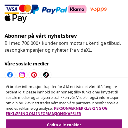
Abonner på vårt nyhetsbrev
Bli med 700 000+ kunder som mottar ukentlige tilbud,
sesongkampanjer og nyheter fra vidaXL.
Våre sosiale medier
Vi bruker informasjonskapsler for å få nettstedet vårt til å fungere
Angre på kontrakten
ordentlig, tilpasse innhold og annonser, tilby funksjoner knyttet til
sosiale medier og analysere trafikken vår. Vi deler også informasjon
Send inn en angrerett for bestillingen din.
om din bruk av nettstedet vårt med våre partnere innenfor sosiale
medier, reklame og analyse.
PERSONVERNERKLÆRING OG
Angre på kontrakten
ERKLÆRING OM INFORMASJONSKAPSLER
Godta alle cookier