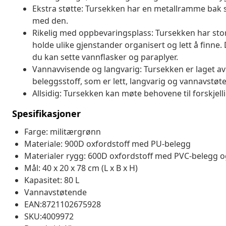
Ekstra støtte: Tursekken har en metallramme bak so
med den.
Rikelig med oppbevaringsplass: Tursekken har st
holde ulike gjenstander organisert og lett å finne
du kan sette vannflasker og paraplyer.
Vannavvisende og langvarig: Tursekken er laget 
beleggsstoff, som er lett, langvarig og vannavstøt
Allsidig: Tursekken kan møte behovene til forskjelli
Spesifikasjoner
Farge: militærgrønn
Materiale: 900D oxfordstoff med PU-belegg
Materialer rygg: 600D oxfordstoff med PVC-belegg 
Mål: 40 x 20 x 78 cm (L x B x H)
Kapasitet: 80 L
Vannavstøtende
EAN:8721102675928
SKU:4009972