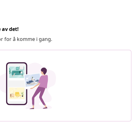
 av det!
or for å komme i gang.