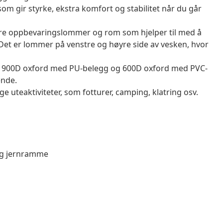
m gir styrke, ekstra komfort og stabilitet når du går
ore oppbevaringslommer og rom som hjelper til med å
. Det er lommer på venstre og høyre side av vesken, hvor
av 900D oxford med PU-belegg og 600D oxford med PVC-
ende.
ge uteaktiviteter, som fotturer, camping, klatring osv.
og jernramme