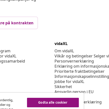
re på kontrakten
vidaXL
rogram
Om vidaXL
or vidaXL
Vilkår og betingelser Selger v
ngssamarbeid
Personvernerklæring
Erklæring om informasjonska
Prioriterte fraktbetingelser
Informasjonskapselinnstillin
Jobbe for vidaXL
Sikkerhet
Ansvarlig person i EU
Politikken EPR
ordentlig,
Tilgjengelighetserklæring
Godta alle cookier
edier og