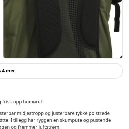
s 4 mer
g frisk opp humøret!
terbar midjestropp og justerbare tykke polstrede
øtte. I tillegg har ryggen en skumpute og pustende
ryggen og fremmer luftstrøm.