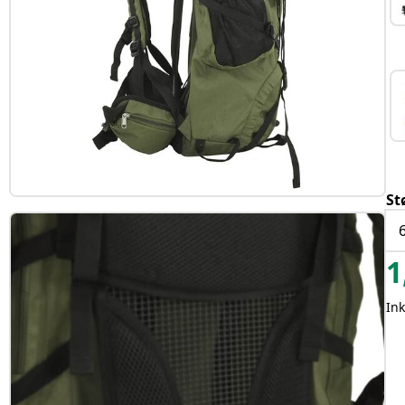
St
6
1
Ink