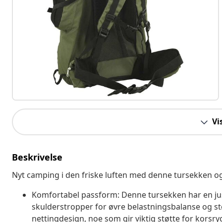
Vi
Beskrivelse
Nyt camping i den friske luften med denne tursekken o
Komfortabel passform: Denne tursekken har en jus
skulderstropper for øvre belastningsbalanse og st
nettingdesign, noe som gir viktig støtte for kors