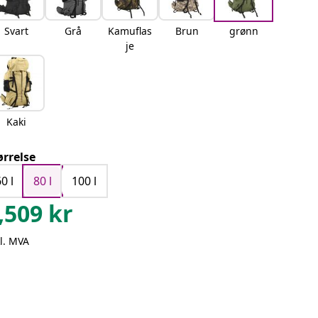
Svart
Grå
Kamuflas
Brun
grønn
je
Kaki
ørrelse
0 l
80 l
100 l
,509
kr
l. MVA