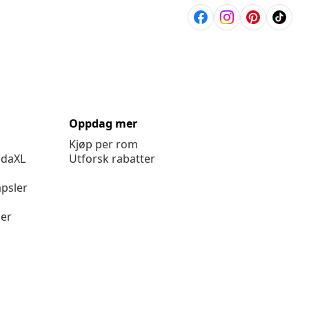
Oppdag mer
Kjøp per rom
idaXL
Utforsk rabatter
psler
ger