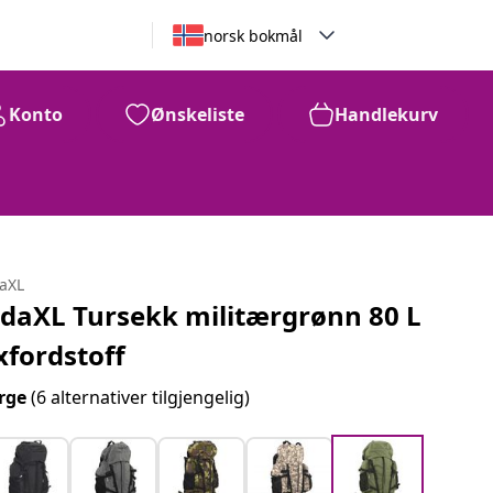
norsk bokmål
Konto
Ønskeliste
Handlekurv
daXL
idaXL Tursekk militærgrønn 80 L
xfordstoff
rge
(6 alternativer tilgjengelig)