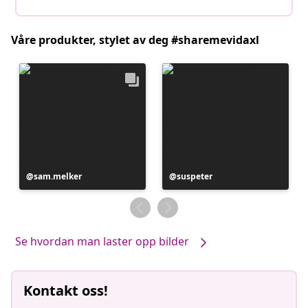
Våre produkter, stylet av deg #sharemevidaxl
Innlegg
sam.melker
Innlegg
suspeter
publisert
publisert
av
av
Se hvordan man laster opp bilder
Kontakt oss!