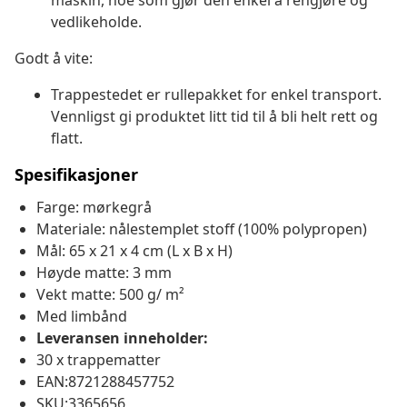
maskin, noe som gjør den enkel å rengjøre og
vedlikeholde.
Godt å vite:
Trappestedet er rullepakket for enkel transport.
Vennligst gi produktet litt tid til å bli helt rett og
flatt.
Spesifikasjoner
Farge: mørkegrå
Materiale: nålestemplet stoff (100% polypropen)
Mål: 65 x 21 x 4 cm (L x B x H)
Høyde matte: 3 mm
Vekt matte: 500 g/ m²
Med limbånd
Leveransen inneholder:
30 x trappematter
EAN:8721288457752
SKU:3365656