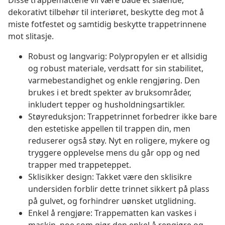
Disse trappemattene vil være både et slående,
dekorativt tilbehør til interiøret, beskytte deg mot å
miste fotfestet og samtidig beskytte trappetrinnene
mot slitasje.
Robust og langvarig: Polypropylen er et allsidig
og robust materiale, verdsatt for sin stabilitet,
varmebestandighet og enkle rengjøring. Den
brukes i et bredt spekter av bruksområder,
inkludert tepper og husholdningsartikler.
Støyreduksjon: Trappetrinnet forbedrer ikke bare
den estetiske appellen til trappen din, men
reduserer også støy. Nyt en roligere, mykere og
tryggere opplevelse mens du går opp og ned
trapper med trappeteppet.
Sklisikker design: Takket være den sklisikre
undersiden forblir dette trinnet sikkert på plass
på gulvet, og forhindrer uønsket utglidning.
Enkel å rengjøre: Trappematten kan vaskes i