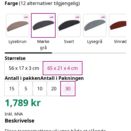
Farge
(12 alternativer tilgjengelig)
Lysebrun
Mørke
Svart
Lysegrå
Vinrød
grå
Størrelse
56 x 17 x 3 cm
65 x 21 x 4 cm
Antall i pakkenAntall i Pakningen
15
5
10
20
30
1,789
kr
Inkl. MVA
Beskrivelse