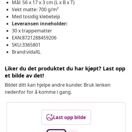
Mål: 56 x 17 x 3 cm (L x B x T)
Vekt matte: 700 g/m²
Med tosidig klebeteip
Leveransen inneholder:
30 x trappematter
EAN:8721288459206
SKU:3365801
Brand:vidaXL
Liker du det produktet du har kjøpt? Last opp
et bilde av det!
Bildet ditt kan hjelpe andre kunder. Bruk lenken
nedenfor for å komme i gang.
Last opp bilde