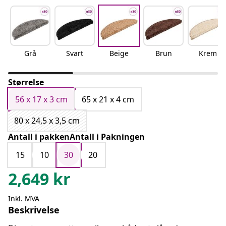
Grå
Svart
Beige
Brun
Krem
Størrelse
56 x 17 x 3 cm
65 x 21 x 4 cm
80 x 24,5 x 3,5 cm
Antall i pakkenAntall i Pakningen
15
10
30
20
2,649
kr
Inkl. MVA
Beskrivelse