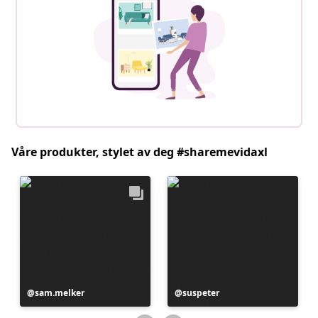
Våre produkter, stylet av deg #sharemevidaxl
Innlegg
sam.melker
Innlegg
suspeter
publisert
publisert