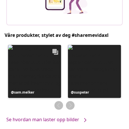
Våre produkter, stylet av deg #sharemevidaxl
Innlegg
sam.melker
Innlegg
suspeter
publisert
publisert
av
av
Se hvordan man laster opp bilder