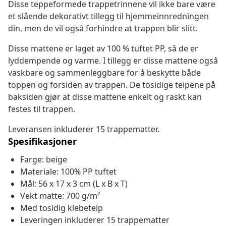
Disse teppeformede trappetrinnene vil ikke bare være
et slående dekorativt tillegg til hjemmeinnredningen
din, men de vil også forhindre at trappen blir slitt.
Disse mattene er laget av 100 % tuftet PP, så de er
lyddempende og varme. I tillegg er disse mattene også
vaskbare og sammenleggbare for å beskytte både
toppen og forsiden av trappen. De tosidige teipene på
baksiden gjør at disse mattene enkelt og raskt kan
festes til trappen.
Leveransen inkluderer 15 trappematter.
Spesifikasjoner
Farge: beige
Materiale: 100% PP tuftet
Mål: 56 x 17 x 3 cm (L x B x T)
Vekt matte: 700 g/m²
Med tosidig klebeteip
Leveringen inkluderer 15 trappematter