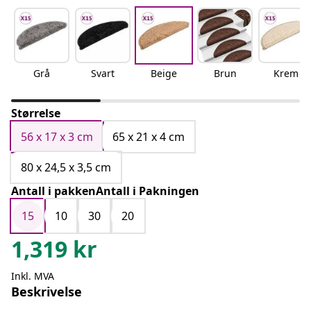
Grå
Svart
Beige
Brun
Krem
Størrelse
56 x 17 x 3 cm
65 x 21 x 4 cm
80 x 24,5 x 3,5 cm
Antall i pakkenAntall i Pakningen
15
10
30
20
1,319
kr
Inkl. MVA
Beskrivelse