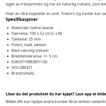
laget av trestammen og har en naturlig trekant, som bev
Hver av våre topplater er unik. Trekorn og kanter kan vari
Spesifikasjoner
Materiale: heltre akasie
Størrelse: 100 x 52 cm (L x B)
Tykkelse: 25 mm
Polert; malt, lakkert
Med naturlig trekant
Breddetoleranse: +/- 5 cm
EAN:8719883801100
SKU:286321
Brand:vidaXL
Liker du det produktet du har kjøpt? Last opp et bilde
Bildet ditt kan hjelpe andre kunder. Bruk lenken nedenf