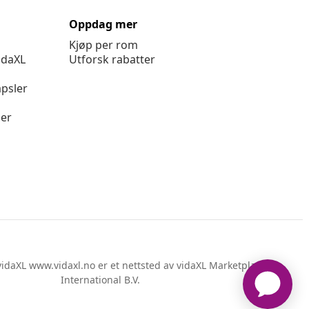
Oppdag mer
Kjøp per rom
idaXL
Utforsk rabatter
psler
ger
idaXL www.vidaxl.no er et nettsted av vidaXL Marketplace
International B.V.