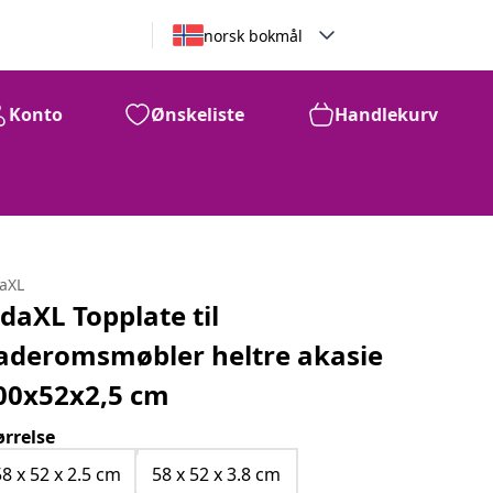
norsk bokmål
Konto
Ønskeliste
Handlekurv
daXL
idaXL Topplate til
aderomsmøbler heltre akasie
00x52x2,5 cm
ørrelse
58 x 52 x 2.5 cm
58 x 52 x 3.8 cm