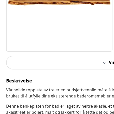
Vi
Beskrivelse
Vår solide topplate av tre er en budsjettvennlig måte å l
brukes til å utfylle dine eksisterende baderomsmøbler el
Denne benkeplaten for bad er laget av heltre akasie, et t
akasitreet er polert, malt og lakkert for å tette det og 