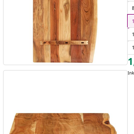
1
Ink