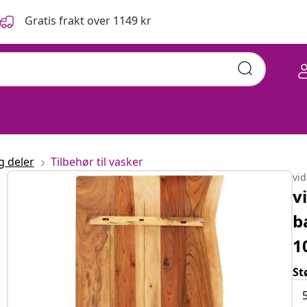
Gratis frakt over 1149 kr
g deler
Tilbehør til vasker
vi
v
b
1
St