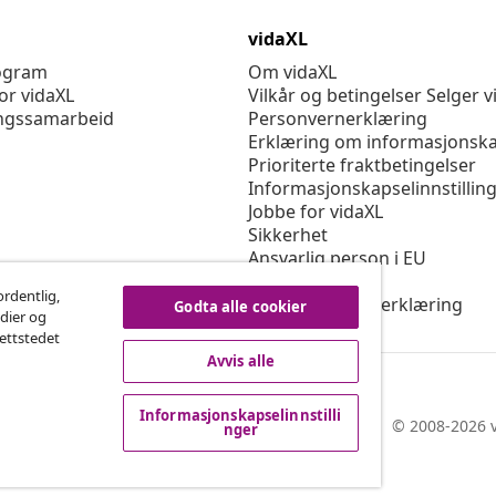
vidaXL
rogram
Om vidaXL
or vidaXL
Vilkår og betingelser Selger v
ngssamarbeid
Personvernerklæring
Erklæring om informasjonska
Prioriterte fraktbetingelser
Informasjonskapselinnstillin
Jobbe for vidaXL
Sikkerhet
Ansvarlig person i EU
Politikken EPR
ordentlig,
Tilgjengelighetserklæring
Godta alle cookier
edier og
nettstedet
Avvis alle
Informasjonskapselinnstilli
© 2008-2026 v
nger