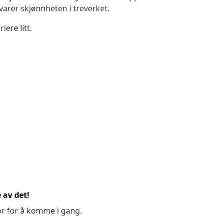
arer skjønnheten i treverket.
ere litt.
 av det!
or for å komme i gang.