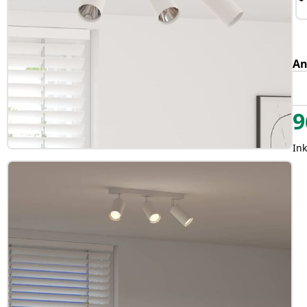
An
9
Ink