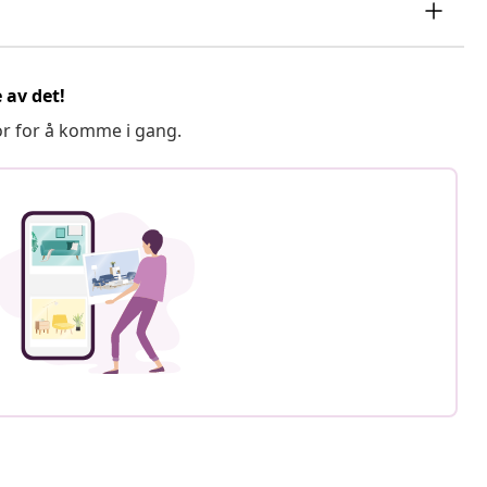
 av det!
or for å komme i gang.