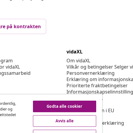
re på kontrakten
vidaXL
rogram
Om vidaXL
or vidaXL
Vilkår og betingelser Selger v
ngssamarbeid
Personvernerklæring
Erklæring om informasjonska
Prioriterte fraktbetingelser
Informasjonskapselinnstillin
Jobbe for vidaXL
ordentlig,
Sikkerhet
Godta alle cookier
edier og
Ansvarlig person i EU
nettstedet
Politikken EPR
Avvis alle
Tilgjengelighetserklæring