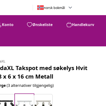
norsk bokmål
Konto
Ønskeliste
Handlekurv
daXL
idaXL Takspot med søkelys Hvit
8 x 6 x 16 cm Metall
rge
(3 alternativer tilgjengelig)