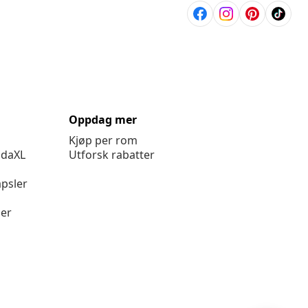
Oppdag mer
Kjøp per rom
idaXL
Utforsk rabatter
psler
ger