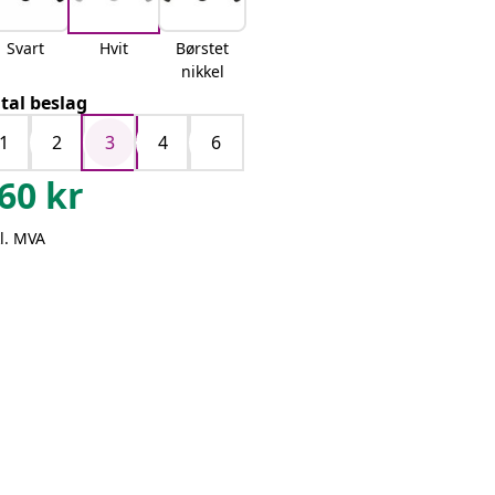
Svart
Hvit
Børstet
nikkel
tal beslag
1
2
3
4
6
60
kr
l. MVA