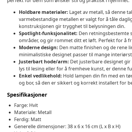
perfekt for dem som ønsker stil og praktisk i hjemmet.
Holdbare materialer:
Laget av metall, så denne ta
varmebestandige metallen er valgt for å tåle daglig
konstruksjonen gir trygghet til belysningen din.
Spotlight-funksjonalitet:
Den retningsbestemte sp
områder, og gir rommet ditt et løft. Perfekt for å 
Moderne design:
Den matte finishen og de rene linj
minimalistiske designet passer til mange interiørstil
Justerbart hode/arm:
Det justerbare designet gir d
lys til lesing eller for å fremheve kunst, er denne
Enkel vedlikehold:
Hold lampen din fin med en tør
og bor, så den er sikkert og korrekt installert for b
Spesifikasjoner
Farge: Hvit
Materiale: Metall
Ferdig: Matt
Generelle dimensjoner: 38 x 6 x 16 cm (L x B x H)