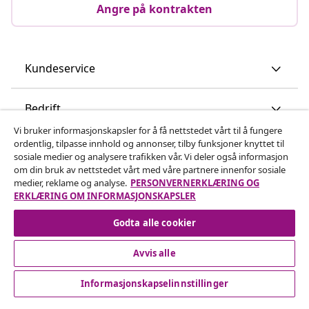
Angre på kontrakten
Kundeservice
Bedrift
Vi bruker informasjonskapsler for å få nettstedet vårt til å fungere
ordentlig, tilpasse innhold og annonser, tilby funksjoner knyttet til
vidaXL
sosiale medier og analysere trafikken vår. Vi deler også informasjon
om din bruk av nettstedet vårt med våre partnere innenfor sosiale
medier, reklame og analyse.
PERSONVERNERKLÆRING OG
Oppdag mer
ERKLÆRING OM INFORMASJONSKAPSLER
Godta alle cookier
Avvis alle
Informasjonskapselinnstillinger
© 2008-2026 vidaXL www.vidaxl.no er et nettsted av vidaXL