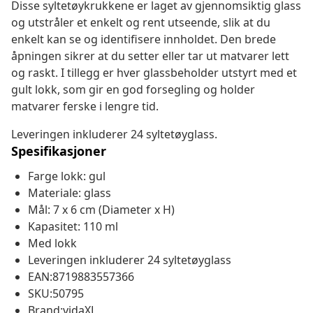
Disse syltetøykrukkene er laget av gjennomsiktig glass
og utstråler et enkelt og rent utseende, slik at du
enkelt kan se og identifisere innholdet. Den brede
åpningen sikrer at du setter eller tar ut matvarer lett
og raskt. I tillegg er hver glassbeholder utstyrt med et
gult lokk, som gir en god forsegling og holder
matvarer ferske i lengre tid.
Leveringen inkluderer 24 syltetøyglass.
Spesifikasjoner
Farge lokk: gul
Materiale: glass
Mål: 7 x 6 cm (Diameter x H)
Kapasitet: 110 ml
Med lokk
Leveringen inkluderer 24 syltetøyglass
EAN:8719883557366
SKU:50795
Brand:vidaXL