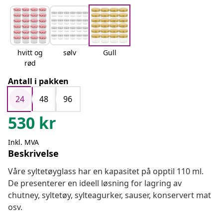
hvitt og
sølv
Gull
rød
Antall i pakken
24
48
96
530
kr
Inkl. MVA
Beskrivelse
Våre syltetøyglass har en kapasitet på opptil 110 ml.
De presenterer en ideell løsning for lagring av
chutney, syltetøy, sylteagurker, sauser, konservert mat
osv.