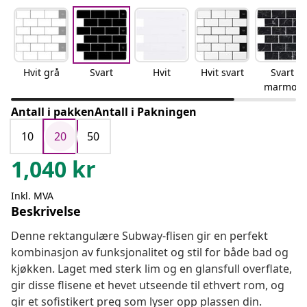
Hvit grå
Svart
Hvit
Hvit svart
Svart
marmor
Antall i pakkenAntall i Pakningen
10
20
50
1,040
kr
Inkl. MVA
Beskrivelse
Denne rektangulære Subway-flisen gir en perfekt
kombinasjon av funksjonalitet og stil for både bad og
kjøkken. Laget med sterk lim og en glansfull overflate,
gir disse flisene et hevet utseende til ethvert rom, og
gir et sofistikert preg som lyser opp plassen din.