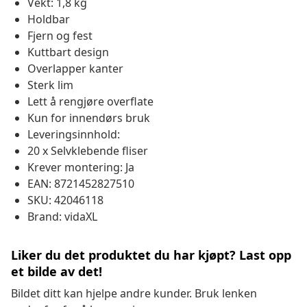
Vekt: 1,8 kg
Holdbar
Fjern og fest
Kuttbart design
Overlapper kanter
Sterk lim
Lett å rengjøre overflate
Kun for innendørs bruk
Leveringsinnhold:
20 x Selvklebende fliser
Krever montering: Ja
EAN: 8721452827510
SKU: 42046118
Brand: vidaXL
Liker du det produktet du har kjøpt? Last opp
et bilde av det!
Bildet ditt kan hjelpe andre kunder. Bruk lenken