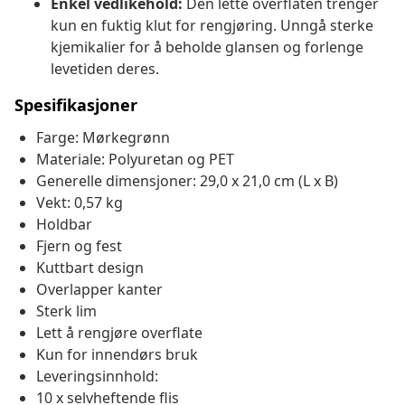
Enkel vedlikehold:
Den lette overflaten trenger
kun en fuktig klut for rengjøring. Unngå sterke
kjemikalier for å beholde glansen og forlenge
levetiden deres.
Spesifikasjoner
Farge: Mørkegrønn
Materiale: Polyuretan og PET
Generelle dimensjoner: 29,0 x 21,0 cm (L x B)
Vekt: 0,57 kg
Holdbar
Fjern og fest
Kuttbart design
Overlapper kanter
Sterk lim
Lett å rengjøre overflate
Kun for innendørs bruk
Leveringsinnhold:
10 x selvheftende flis