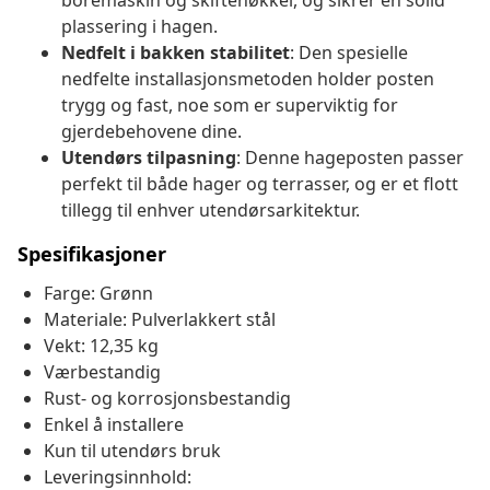
boremaskin og skiftenøkkel, og sikrer en solid
plassering i hagen.
Nedfelt i bakken stabilitet
: Den spesielle
nedfelte installasjonsmetoden holder posten
trygg og fast, noe som er superviktig for
gjerdebehovene dine.
Utendørs tilpasning
: Denne hageposten passer
perfekt til både hager og terrasser, og er et flott
tillegg til enhver utendørsarkitektur.
Spesifikasjoner
Farge: Grønn
Materiale: Pulverlakkert stål
Vekt: 12,35 kg
Værbestandig
Rust- og korrosjonsbestandig
Enkel å installere
Kun til utendørs bruk
Leveringsinnhold: