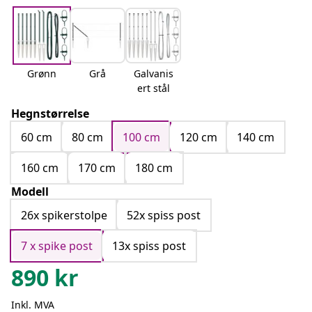
Grønn
Grå
Galvanis
ert stål
Hegnstørrelse
60 cm
80 cm
100 cm
120 cm
140 cm
160 cm
170 cm
180 cm
Modell
26x spikerstolpe
52x spiss post
7 x spike post
13x spiss post
890
kr
Inkl. MVA