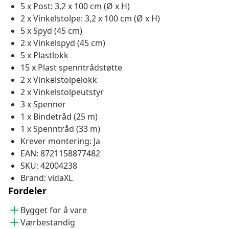
5 x Post: 3,2 x 100 cm (Ø x H)
2 x Vinkelstolpe: 3,2 x 100 cm (Ø x H)
5 x Spyd (45 cm)
2 x Vinkelspyd (45 cm)
5 x Plastlokk
15 x Plast spenntrådstøtte
2 x Vinkelstolpelokk
2 x Vinkelstolpeutstyr
3 x Spenner
1 x Bindetråd (25 m)
1 x Spenntråd (33 m)
Krever montering: Ja
EAN: 8721158877482
SKU: 42004238
Brand: vidaXL
Fordeler
Bygget for å vare
Værbestandig