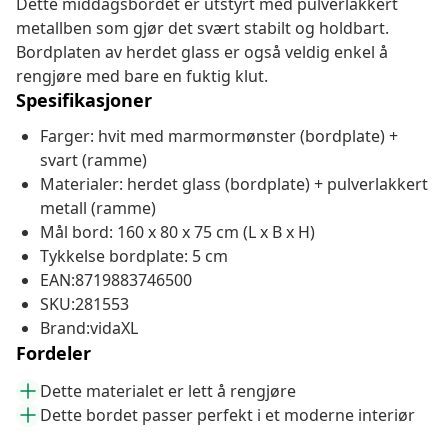
Dette middagsbordet er utstyrt med pulverlakkert
metallben som gjør det svært stabilt og holdbart.
Bordplaten av herdet glass er også veldig enkel å
rengjøre med bare en fuktig klut.
Spesifikasjoner
Farger: hvit med marmormønster (bordplate) +
svart (ramme)
Materialer: herdet glass (bordplate) + pulverlakkert
metall (ramme)
Mål bord: 160 x 80 x 75 cm (L x B x H)
Tykkelse bordplate: 5 cm
EAN:8719883746500
SKU:281553
Brand:vidaXL
Fordeler
Dette materialet er lett å rengjøre
Dette bordet passer perfekt i et moderne interiør