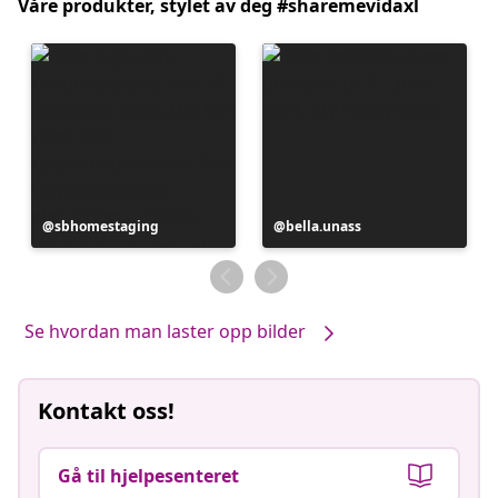
Våre produkter, stylet av deg #sharemevidaxl
Innlegg
sbhomestaging
Innlegg
bella.unass
publisert
publisert
av
av
Se hvordan man laster opp bilder
Kontakt oss!
Gå til hjelpesenteret