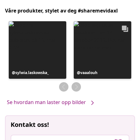
Våre produkter, stylet av deg #sharemevidaxl
Innlegg
sylwia.laskowska_
Innlegg
vaaalouh
publisert
publisert
av
av
Se hvordan man laster opp bilder
Kontakt oss!