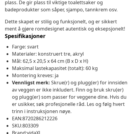
plass. De gir plass til viktige toalettsaker og
badeprodukter som såper, sjampo, tannkrem osv.
Dette skapet er stilig og funksjonelt, og er sikkert
ment å gjøre romdesignet autentisk og eksepsjonelt!
Spesifikasjoner
Farge: svart
Materialer: konstruert tre, akryl
Mål: 62,5 x 20,5 x 64 cm (B x D x H)
Maksimal lastekapasitet (totalt): 60 kg
Montering kreves: ja
Vennligst merk:
Skrue(r) og plugg(er) for innsiden
av veggen er ikke inkludert. Finn og bruk skru(er)
og plugg(er) som passer for veggene dine. Hvis du
er usikker, søk profesjonelle råd. Les og følg hvert
trinn i instruksjonen nøye.
EAN:8720286212226
SKU:803309
Brand:vidaXL