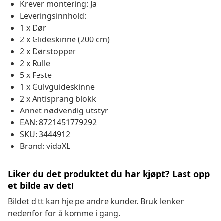
Krever montering: Ja
Leveringsinnhold:
1 x Dør
2 x Glideskinne (200 cm)
2 x Dørstopper
2 x Rulle
5 x Feste
1 x Gulvguideskinne
2 x Antisprang blokk
Annet nødvendig utstyr
EAN: 8721451779292
SKU: 3444912
Brand: vidaXL
Liker du det produktet du har kjøpt? Last opp
et bilde av det!
Bildet ditt kan hjelpe andre kunder. Bruk lenken
nedenfor for å komme i gang.