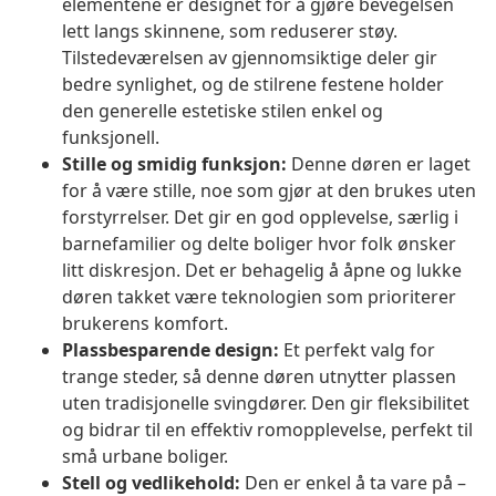
elementene er designet for å gjøre bevegelsen
lett langs skinnene, som reduserer støy.
Tilstedeværelsen av gjennomsiktige deler gir
bedre synlighet, og de stilrene festene holder
den generelle estetiske stilen enkel og
funksjonell.
Stille og smidig funksjon:
Denne døren er laget
for å være stille, noe som gjør at den brukes uten
forstyrrelser. Det gir en god opplevelse, særlig i
barnefamilier og delte boliger hvor folk ønsker
litt diskresjon. Det er behagelig å åpne og lukke
døren takket være teknologien som prioriterer
brukerens komfort.
Plassbesparende design:
Et perfekt valg for
trange steder, så denne døren utnytter plassen
uten tradisjonelle svingdører. Den gir fleksibilitet
og bidrar til en effektiv romopplevelse, perfekt til
små urbane boliger.
Stell og vedlikehold:
Den er enkel å ta vare på –