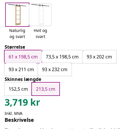
Naturlig
Hvit og
og svart
svart
Størrelse
61 x 198,5 cm
73,5 x 198,5 cm
93 x 202 cm
93 x 211 cm
93 x 232 cm
Skinnes længde
152,5 cm
213,5 cm
3,719
kr
Inkl. MVA
Beskrivelse