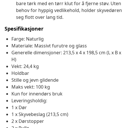
bare tørk med en tørr klut for å fjerne støv. Uten
behov for hyppig vedlikehold, holder skyvedøren
seg flott over lang tid.
Spesifikasjoner
Farge: Naturlig
Materiale: Massivt furutre og glass
Generelle dimensjoner: 213,5 x 4 x 198,5 cm (L x B x
H)
Vekt: 24,4 kg
Holdbar
Stille og jevn glidende
Maks vekt: 100 kg
Kun for innendørs bruk
Leveringsholdig:
1 x Dør
1 x Skyvebeslag (213,5 cm)
2 x Dørstopper