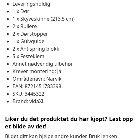
Leveringsholdig:
1 x Dør
1 x Skyveskinne (213,5 cm)
2 x Rullere
2 x Dørstopper
1 x Gulvguide
2 x Antispring blokk
5 x Festeklem
Annet nødvendig tilbehør
Krever montering: Ja
Områdenavn: Narvik
EAN: 8721451783398
SKU: 3445322
Brand: vidaXL
Liker du det produktet du har kjøpt? Last opp
et bilde av det!
Bildet ditt kan hjelpe andre kunder. Bruk lenken