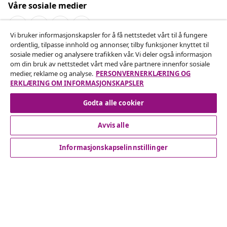
Våre sosiale medier
Vi bruker informasjonskapsler for å få nettstedet vårt til å fungere
ordentlig, tilpasse innhold og annonser, tilby funksjoner knyttet til
Angre på kontrakten
sosiale medier og analysere trafikken vår. Vi deler også informasjon
om din bruk av nettstedet vårt med våre partnere innenfor sosiale
Send inn en angrerett for bestillingen din.
medier, reklame og analyse.
PERSONVERNERKLÆRING OG
ERKLÆRING OM INFORMASJONSKAPSLER
Angre på kontrakten
Godta alle cookier
Avvis alle
Kundeservice
Informasjonskapselinnstillinger
Bedrift
vidaXL
Oppdag mer