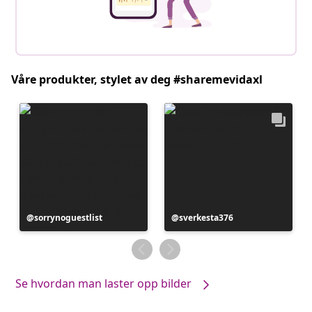
Våre produkter, stylet av deg #sharemevidaxl
Innlegg
sorrynoguestlist
Innlegg
sverkesta376
publisert
publisert
av
av
Se hvordan man laster opp bilder