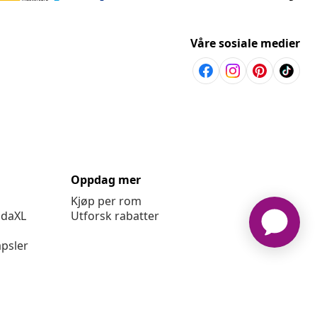
Våre sosiale medier
Oppdag mer
Kjøp per rom
idaXL
Utforsk rabatter
psler
ger