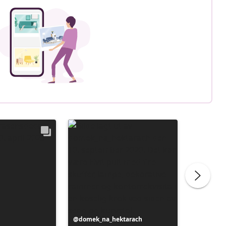
Innlegg
domek_na_hektarach
Innlegg
carberg