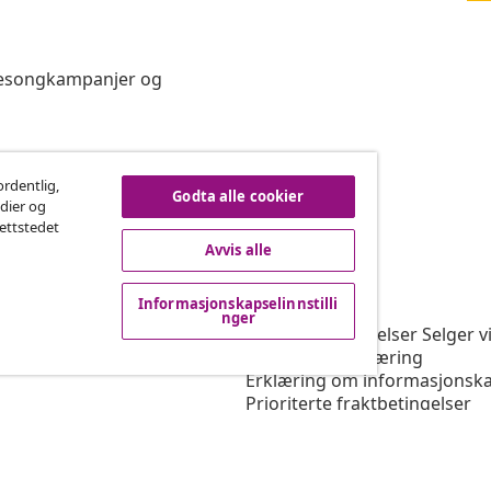
 sesongkampanjer og
re på kontrakten
ordentlig,
Godta alle cookier
edier og
nettstedet
Avvis alle
vidaXL
Informasjonskapselinnstilli
rogram
Om vidaXL
nger
or vidaXL
Vilkår og betingelser Selger v
ngssamarbeid
Personvernerklæring
Erklæring om informasjonska
Prioriterte fraktbetingelser
Informasjonskapselinnstillin
Jobbe for vidaXL
Sikkerhet