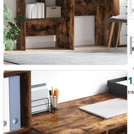
1
Ink