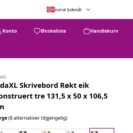
norsk bokmål
Konto
Ønskeliste
Handlekurv
daXL
idaXL Skrivebord Røkt eik
onstruert tre 131,5 x 50 x 106,5
m
rge
(8 alternativer tilgjengelig)