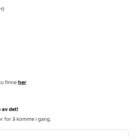
H)
du finne
her
 av det!
or for å komme i gang.