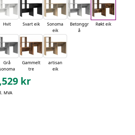
Hvit
Svart eik
Sonoma
Betonggr
Røkt eik
eik
å
Grå
Gammelt
artisan
sonoma
tre
eik
,529
kr
l. MVA