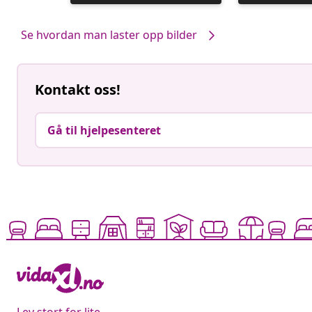
publisert
publisert
av
av
Se hvordan man laster opp bilder
Kontakt oss!
Gå til hjelpesenteret