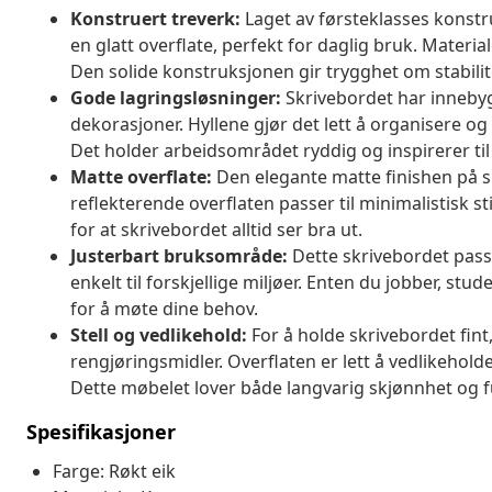
Konstruert treverk:
Laget av førsteklasses konstr
en glatt overflate, perfekt for daglig bruk. Materia
Den solide konstruksjonen gir trygghet om stabilite
Gode lagringsløsninger:
Skrivebordet har innebygd
dekorasjoner. Hyllene gjør det lett å organisere o
Det holder arbeidsområdet ryddig og inspirerer til 
Matte overflate:
Den elegante matte finishen på s
reflekterende overflaten passer til minimalistisk s
for at skrivebordet alltid ser bra ut.
Justerbart bruksområde:
Dette skrivebordet passe
enkelt til forskjellige miljøer. Enten du jobber, stu
for å møte dine behov.
Stell og vedlikehold:
For å holde skrivebordet fint
rengjøringsmidler. Overflaten er lett å vedlikeho
Dette møbelet lover både langvarig skjønnhet og f
Spesifikasjoner
Farge: Røkt eik