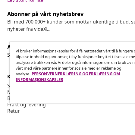
Lev stort for lite
Abonner på vårt nyhetsbrev
Bli med 700 000+ kunder som mottar ukentlige tilbud,
nyheter fra vidaXL.
Angre på kontrakten
Ang
Vi bruker informasjonskapsler for å få nettstedet vårt til å fungere 
Send inn en angrerett for bestillingen din.
tilpasse innhold og annonser, tilby funksjoner knyttet til sosiale m
analysere trafikken vår. Vi deler også informasjon om din bruk av 
vårt med våre partnere innenfor sosiale medier, reklame og
analyse.
PERSONVERNERKLÆRING OG ERKLÆRING OM
Kundeservice
Bedrift
INFORMASJONSKAPSLER
Spor bestillingen din
Tilknyttet p
Min konto
Produksjon f
Betaling
Markedsføri
Frakt og levering
Retur
Produktinformasjon
Bestilling