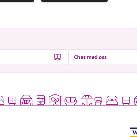
publisert
publiser
av
av
Chat med oss