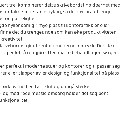
uert tre, kombinerer dette skrivebordet holdbarhet med
let er falme-motstandsdyktig, så det ser bra ut lenge.
t og pålitelighet.
e hyller som gir mye plass til kontorartikkler eller
g finne det du trenger, noe som kan øke produktiviteten.
kreativitet.
krivebordet gir et rent og moderne inntrykk. Den ikke-
til og er lett å rengjøre. Den matte behandlingen sørger
r perfekt i moderne stuer og kontorer, og tilpasser seg
derer eller slapper av, er design og funksjonalitet på plass
, tørk av med en tørr klut og unngå sterke
lde, og med regelmessig omsorg holder det seg pent.
unksjonalitet.