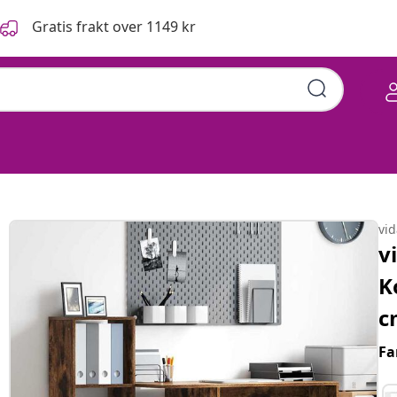
Gratis frakt over 1149 kr
vi
v
K
c
Fa