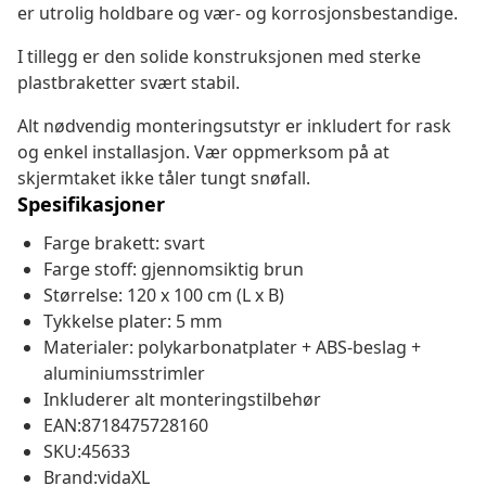
er utrolig holdbare og vær- og korrosjonsbestandige.
I tillegg er den solide konstruksjonen med sterke
plastbraketter svært stabil.
Alt nødvendig monteringsutstyr er inkludert for rask
og enkel installasjon. Vær oppmerksom på at
skjermtaket ikke tåler tungt snøfall.
Spesifikasjoner
Farge brakett: svart
Farge stoff: gjennomsiktig brun
Størrelse: 120 x 100 cm (L x B)
Tykkelse plater: 5 mm
Materialer: polykarbonatplater + ABS-beslag +
aluminiumsstrimler
Inkluderer alt monteringstilbehør
EAN:8718475728160
SKU:45633
Brand:vidaXL