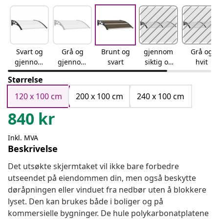
Svart og
Grå og
Brunt og
gjennom
Grå og
gjennom
gjennom
svart
siktig og
hvit
siktig
siktig
svart
Størrelse
120 x 100 cm
200 x 100 cm
240 x 100 cm
840
kr
Inkl. MVA
Beskrivelse
Det utsøkte skjermtaket vil ikke bare forbedre
utseendet på eiendommen din, men også beskytte
døråpningen eller vinduet fra nedbør uten å blokkere
lyset. Den kan brukes både i boliger og på
kommersielle bygninger. De hule polykarbonatplatene