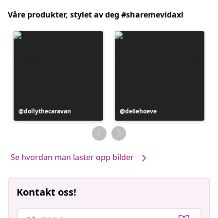
Våre produkter, stylet av deg #sharemevidaxl
Innlegg
dollythecaravan
Innlegg
de6ehoeve
publisert
publisert
av
av
Se hvordan man laster opp bilder
Kontakt oss!