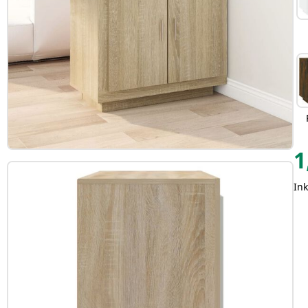
1
Ink