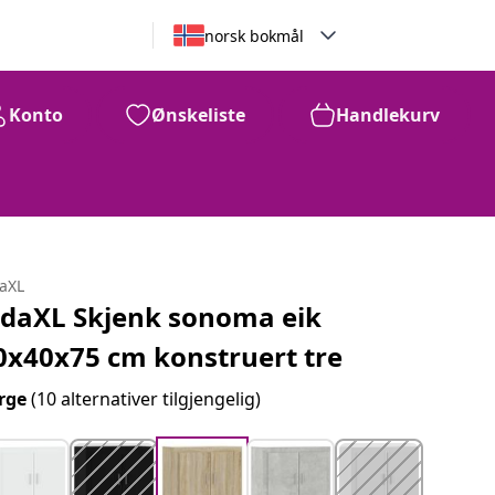
norsk bokmål
Konto
Ønskeliste
Handlekurv
daXL
idaXL Skjenk sonoma eik
0x40x75 cm konstruert tre
rge
(10 alternativer tilgjengelig)