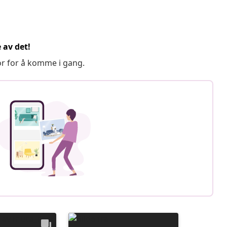
 av det!
or for å komme i gang.