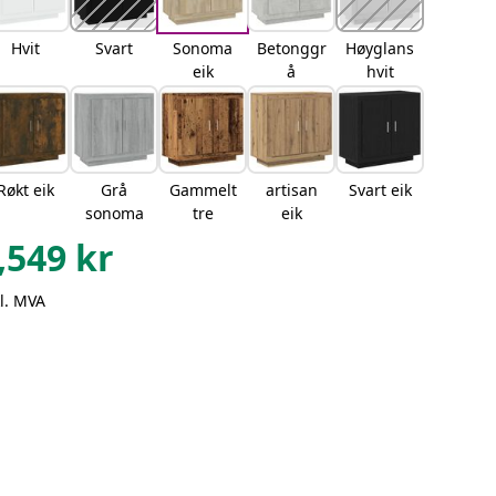
Hvit
Svart
Sonoma
Betonggr
Høyglans
eik
å
hvit
Røkt eik
Grå
Gammelt
artisan
Svart eik
sonoma
tre
eik
,549
kr
l. MVA