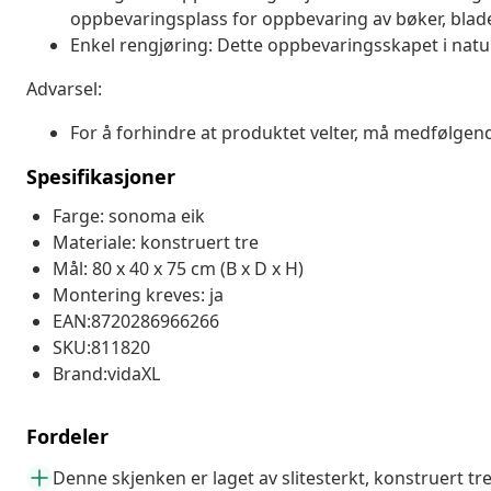
oppbevaringsplass for oppbevaring av bøker, blade
Enkel rengjøring: Dette oppbevaringsskapet i naturl
Advarsel:
For å forhindre at produktet velter, må medfølgen
Spesifikasjoner
Farge: sonoma eik
Materiale: konstruert tre
Mål: 80 x 40 x 75 cm (B x D x H)
Montering kreves: ja
EAN:8720286966266
SKU:811820
Brand:vidaXL
Fordeler
Denne skjenken er laget av slitesterkt, konstruert tr