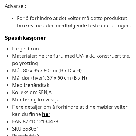
Advarsel:
For å forhindre at det velter må dette produktet
brukes med den medfølgende festeanordningen.
Spesifikasjoner
Farge: brun
Materialer: heltre furu med UV-lakk, konstruert tre,
polyrotting
Mål: 80 x 35 x 80 cm (B x D x H)
Mål dør (hver): 37 x 60 cm (B x H)
Med trehåndtak
Kolleksjon: SENJA
Montering kreves: ja
Flere detaljer om å forhindre at dine møbler velter
kan du finne
her
EAN:8721012134478
SKU:358031