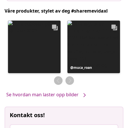
Våre produkter, stylet av deg #sharemevidaxl
Innlegg
muca_roan
publisert
av
Se hvordan man laster opp bilder
Kontakt oss!