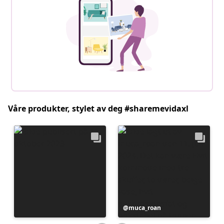
Våre produkter, stylet av deg #sharemevidaxl
Innlegg
muca_roan
publisert