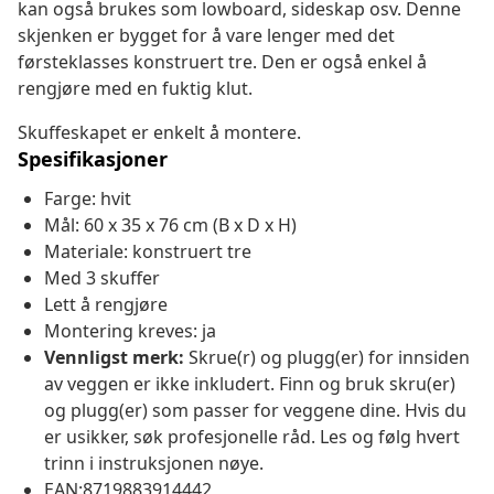
kan også brukes som lowboard, sideskap osv. Denne
skjenken er bygget for å vare lenger med det
førsteklasses konstruert tre. Den er også enkel å
rengjøre med en fuktig klut.
Skuffeskapet er enkelt å montere.
Spesifikasjoner
Farge: hvit
Mål: 60 x 35 x 76 cm (B x D x H)
Materiale: konstruert tre
Med 3 skuffer
Lett å rengjøre
Montering kreves: ja
Vennligst merk:
Skrue(r) og plugg(er) for innsiden
av veggen er ikke inkludert. Finn og bruk skru(er)
og plugg(er) som passer for veggene dine. Hvis du
er usikker, søk profesjonelle råd. Les og følg hvert
trinn i instruksjonen nøye.
EAN:8719883914442