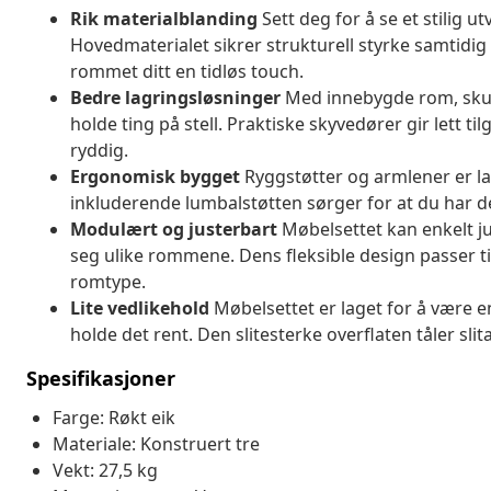
Rik materialblanding
Sett deg for å se et stilig 
Hovedmaterialet sikrer strukturell styrke samtidig so
rommet ditt en tidløs touch.
Bedre lagringsløsninger
Med innebygde rom, skuffe
holde ting på stell. Praktiske skyvedører gir lett ti
ryddig.
Ergonomisk bygget
Ryggstøtter og armlener er lag
inkluderende lumbalstøtten sørger for at du har de
Modulært og justerbart
Møbelsettet kan enkelt ju
seg ulike rommene. Dens fleksible design passer t
romtype.
Lite vedlikehold
Møbelsettet er laget for å være en
holde det rent. Den slitesterke overflaten tåler slit
Spesifikasjoner
Farge: Røkt eik
Materiale: Konstruert tre
Vekt: 27,5 kg