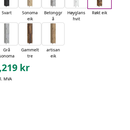
Svart
Sonoma
Betonggr
Høyglans
Røkt eik
eik
å
hvit
Grå
Gammelt
artisan
sonoma
tre
eik
,219
kr
l. MVA