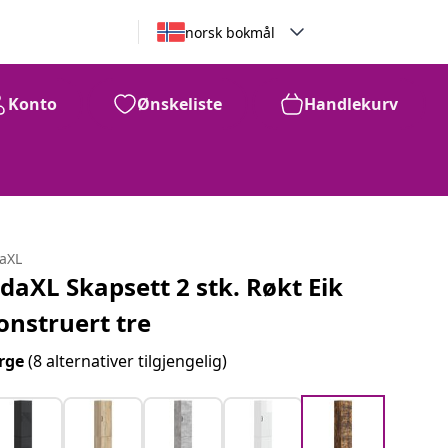
norsk bokmål
Konto
Ønskeliste
Handlekurv
daXL
idaXL Skapsett 2 stk. Røkt Eik
onstruert tre
rge
(8 alternativer tilgjengelig)