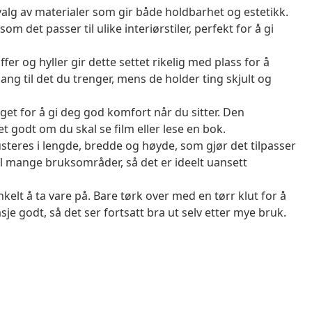
utvalg av materialer som gir både holdbarhet og estetikk.
m det passer til ulike interiørstiler, perfekt for å gi
r og hyller gir dette settet rikelig med plass for å
lgang til det du trenger, mens de holder ting skjult og
et for å gi deg god komfort når du sitter. Den
t godt om du skal se film eller lese en bok.
steres i lengde, bredde og høyde, som gjør det tilpasser
il mange bruksområder, så det er ideelt uansett
kelt å ta vare på. Bare tørk over med en tørr klut for å
asje godt, så det ser fortsatt bra ut selv etter mye bruk.