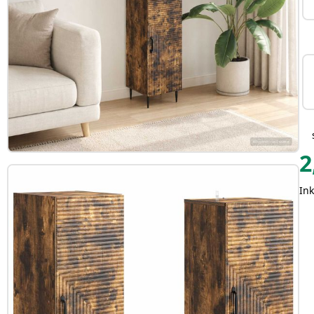
2
Ink