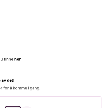
du finne
her
 av det!
or for å komme i gang.