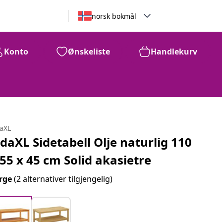
norsk bokmål
Konto
Ønskeliste
Handlekurv
daXL
idaXL Sidetabell Olje naturlig 110
 55 x 45 cm Solid akasietre
rge
(2 alternativer tilgjengelig)