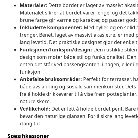
Materialer:
Dette bordet er laget av massivt akasie
Materialet sikrer at bordet varer lenge, og det takl
brune farge gir varme og karakter, og passer godt 
Inkluderte komponenter:
Med hyller og en solid 
trenger. Benet, laget av massivt akasietre, er med 
lang levetid. Det praktiske designet gjør det enkelt
Funksjoner/funksjon/design:
Den rustikke stilen
design som møter både stil og funksjonalitet. Den
enten det står ved bassengkanten, i hagen, eller i
funksjon.
Anbefalte bruksområder:
Perfekt for terrasser, h
både avslapning og sosiale sammenkomster. Dets e
fra å holde drikkevarer til å vise frem potteplanter
naturelskere.
Vedlikehold:
Det er lett å holde bordet pent. Bare 
bevar den naturlige glansen. For å sikre lang levet
i lang tid.
Spesifikasjoner