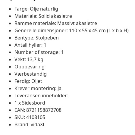
Farge: Olje naturlig
Materiale: Solid akasietre
Ramme materiale: Massivt akasietre
Generelle dimensjoner: 110 x 55 x 45 cm (L x b x H)
Bentype: Stolpeben
Antall hyller: 1
Number of storage: 1
Vekt: 13,7 kg
Oppbevaring
Værbestandig
Ferdig: Oljet
Krever montering: Ja
Leveransen inneholder:
1 x Sidesbord
EAN: 8721158872708
SKU: 4108105
Brand: vidaXL