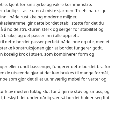
tre, kjent for sin styrke og vakre kornmønstre.
er daglig slitasje uten å miste sjarmen. Treets naturlige
inn i både rustikke og moderne miljøer.
akasieramme, gir dette bordet stabil støtte for det du
på å holde strukturen sterk og sørger for stabilitet og
 å bruke, og det passer inn i alle oppsett.
 til dette bordet passer perfekt både inne og ute, med et
 sterke konstruksjonen gjør at bordet fungerer godt,
 en koselig krok i stuen, som kombinerer form og
ager eller rundt bassenger, fungerer dette bordet bra for
nkle utseende gjør at det kan brukes til mange formål,
, noe som gjør det til et uunnværlig møbel for verter og
tørk av med en fuktig klut for å fjerne støv og smuss, og
id, beskytt det under dårlig vær så bordet holder seg fint