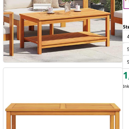
St
1
Ink