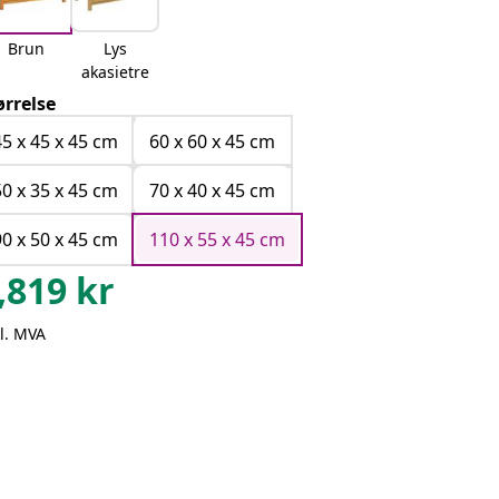
Brun
Lys
akasietre
ørrelse
45 x 45 x 45 cm
60 x 60 x 45 cm
50 x 35 x 45 cm
70 x 40 x 45 cm
90 x 50 x 45 cm
110 x 55 x 45 cm
,819
kr
l. MVA