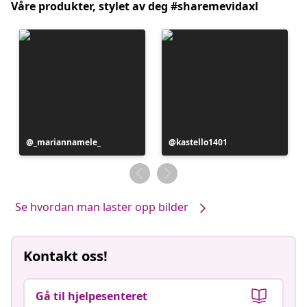
Våre produkter, stylet av deg #sharemevidaxl
Innlegg
_mariannamele_
Innlegg
kastello1401
publisert
publisert
av
av
Se hvordan man laster opp bilder
Kontakt oss!
Gå til hjelpesenteret