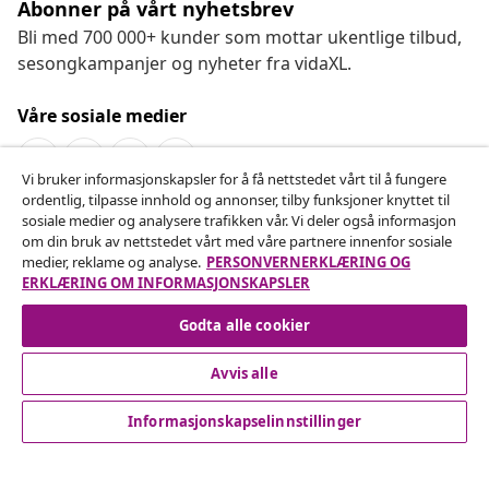
Abonner på vårt nyhetsbrev
Bli med 700 000+ kunder som mottar ukentlige tilbud,
sesongkampanjer og nyheter fra vidaXL.
Våre sosiale medier
Vi bruker informasjonskapsler for å få nettstedet vårt til å fungere
ordentlig, tilpasse innhold og annonser, tilby funksjoner knyttet til
Angre på kontrakten
sosiale medier og analysere trafikken vår. Vi deler også informasjon
om din bruk av nettstedet vårt med våre partnere innenfor sosiale
Send inn en angrerett for bestillingen din.
medier, reklame og analyse.
PERSONVERNERKLÆRING OG
ERKLÆRING OM INFORMASJONSKAPSLER
Angre på kontrakten
Godta alle cookier
Avvis alle
Kundeservice
Informasjonskapselinnstillinger
Bedrift