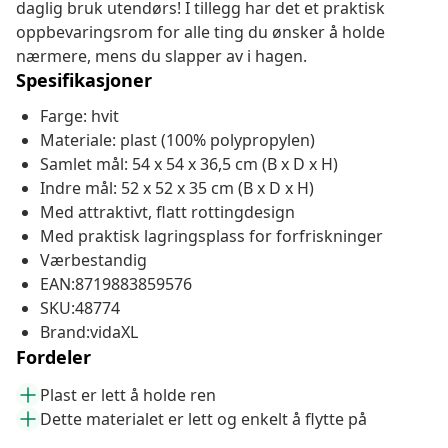
daglig bruk utendørs! I tillegg har det et praktisk
oppbevaringsrom for alle ting du ønsker å holde
nærmere, mens du slapper av i hagen.
Spesifikasjoner
Farge: hvit
Materiale: plast (100% polypropylen)
Samlet mål: 54 x 54 x 36,5 cm (B x D x H)
Indre mål: 52 x 52 x 35 cm (B x D x H)
Med attraktivt, flatt rottingdesign
Med praktisk lagringsplass for forfriskninger
Værbestandig
EAN:8719883859576
SKU:48774
Brand:vidaXL
Fordeler
Plast er lett å holde ren
Dette materialet er lett og enkelt å flytte på