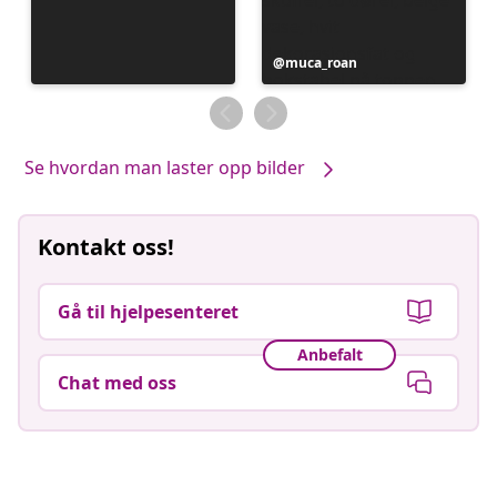
Innlegg
muca_roan
publisert
av
Se hvordan man laster opp bilder
Kontakt oss!
Gå til hjelpesenteret
Anbefalt
Chat med oss