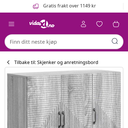
Tidligere
Neste
Gratis frakt over 1149 kr
Tilbake til: Skjenker og anretningsbord