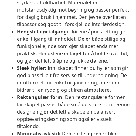
styrke og holdbarhet. Materialet er
motstandsdyktig mot bøyning og passer perfekt
for daglig bruk i hjemmet. Den jevne overflaten
tilpasser seg godt til forskjellige interiørdesign.
Hengslet dør tilgang:
Dørene åpnes lett og gir
enkel tilgang til innholdet. De er både stilige og
funksjonelle, noe som gjør skapet enda mer
praktisk. Hengslene er laget for å holde over tid,
og gjør det lett å åpne og lukke dørene.
Sleek hyller:
Inni skapet finner du hyller som gir
god plass til alt fra servise til underholdning. De
er utformet for enkel organisering, noe som
bidrar til en ryddig og stilren atmosfære.
Rektangulær form:
Den rektangulære formen
lar skapet passe i både små og store rom. Denne
designen gjør det lett å skape en balansert
oppbevaringsløsning som også er visuelt
tiltalende.
Minimalistisk stil:
Den enkle og rene stilen