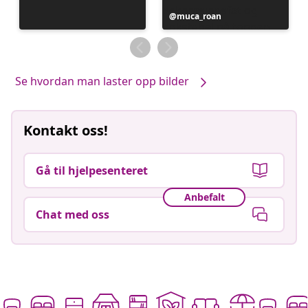
Innlegg
muca_roan
publisert
av
Se hvordan man laster opp bilder
Kontakt oss!
Gå til hjelpesenteret
Anbefalt
Chat med oss