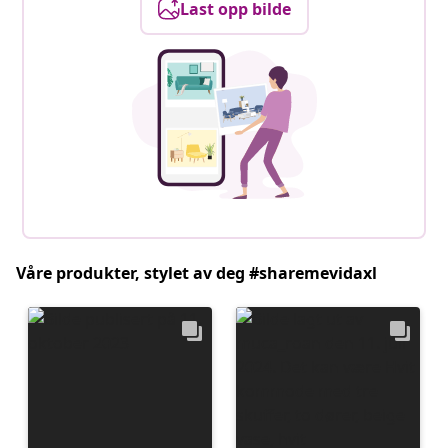
Last opp bilde
Våre produkter, stylet av deg #sharemevidaxl