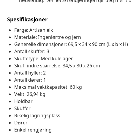
nødvendig. Den lette rengjøringen gir deg mer tid ti
Spesifikasjoner
Farge: Artisan eik
Materiale: Ingeniørtre og jern
Generelle dimensjoner: 69,5 x 34 x 90 cm (L x b x H)
Antall skuffer: 3
Skuffetype: Med kulelager
Skuff indre størrelse: 34,5 x 30 x 26 cm
Antall hyller: 2
Antall dører: 1
Maksimal vektkapasitet: 60 kg
Vekt: 26,94 kg
Holdbar
Skuffer
Rikelig lagringsplass
Dører
Enkel rengjøring