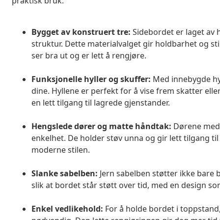
praktisk bruk.
Bygget av konstruert tre:
Sidebordet er laget av h
struktur. Dette materialvalget gir holdbarhet og sti
ser bra ut og er lett å rengjøre.
Funksjonelle hyller og skuffer:
Med innebygde hyl
dine. Hyllene er perfekt for å vise frem skatter el
en lett tilgang til lagrede gjenstander.
Hengslede dører og matte håndtak:
Dørene med h
enkelhet. De holder støv unna og gir lett tilgang t
moderne stilen.
Slanke sabelben:
Jern sabelben støtter ikke bare bo
slik at bordet står støtt over tid, med en design som 
Enkel vedlikehold:
For å holde bordet i toppstand,