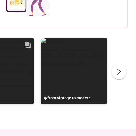
Innlegg
from.vintage.to.modern
Innlegg
from.vi
publisert
publiser
av
av