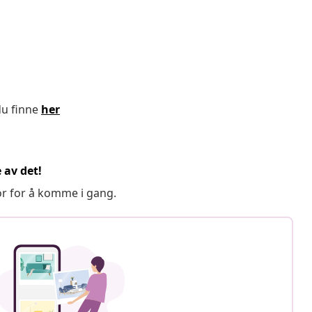
du finne
her
 av det!
or for å komme i gang.