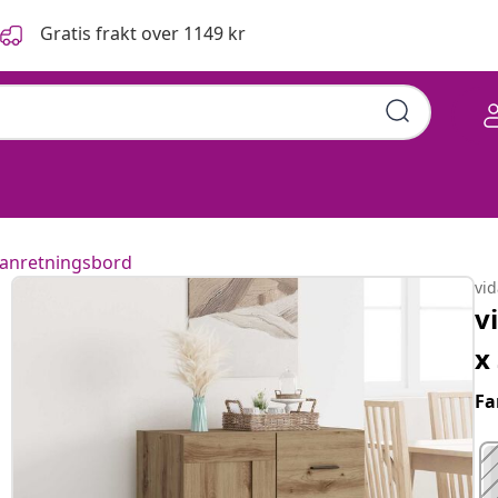
Gratis frakt over 1149 kr
 anretningsbord
vi
v
x
Fa