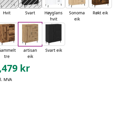
Hvit
Svart
Høyglans
Sonoma
Røkt eik
hvit
eik
Gammelt
artisan
Svart eik
tre
eik
,479
kr
l. MVA