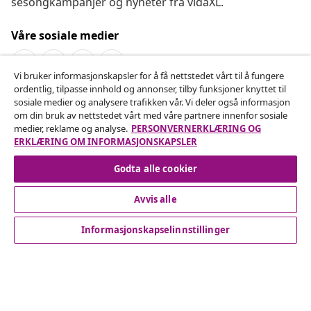
sesongkampanjer og nyheter fra vidaXL.
Våre sosiale medier
Vi bruker informasjonskapsler for å få nettstedet vårt til å fungere
ordentlig, tilpasse innhold og annonser, tilby funksjoner knyttet til
Angre på kontrakten
sosiale medier og analysere trafikken vår. Vi deler også informasjon
om din bruk av nettstedet vårt med våre partnere innenfor sosiale
Send inn en angrerett for bestillingen din.
medier, reklame og analyse.
PERSONVERNERKLÆRING OG
ERKLÆRING OM INFORMASJONSKAPSLER
Angre på kontrakten
Godta alle cookier
Avvis alle
Kundeservice
Informasjonskapselinnstillinger
Bedrift
vidaXL