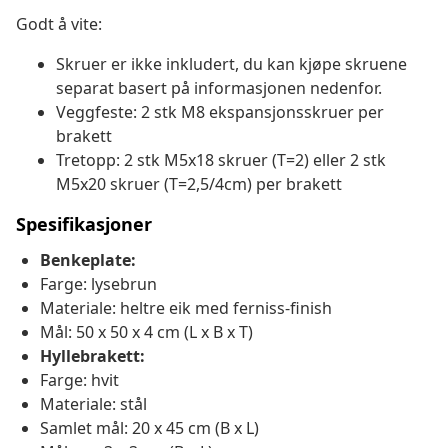
Godt å vite:
Skruer er ikke inkludert, du kan kjøpe skruene
separat basert på informasjonen nedenfor.
Veggfeste: 2 stk M8 ekspansjonsskruer per
brakett
Tretopp: 2 stk M5x18 skruer (T=2) eller 2 stk
M5x20 skruer (T=2,5/4cm) per brakett
Spesifikasjoner
Benkeplate:
Farge: lysebrun
Materiale: heltre eik med ferniss-finish
Mål: 50 x 50 x 4 cm (L x B x T)
Hyllebrakett:
Farge: hvit
Materiale: stål
Samlet mål: 20 x 45 cm (B x L)