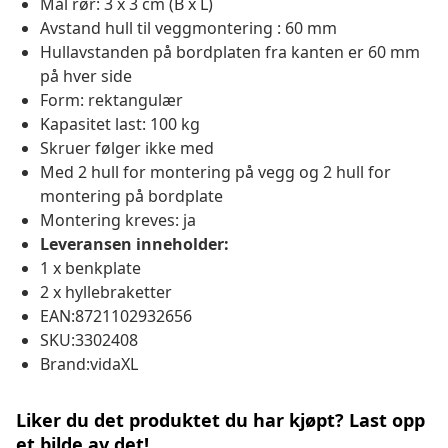
Mål rør: 3 x 3 cm (B x L)
Avstand hull til veggmontering : 60 mm
Hullavstanden på bordplaten fra kanten er 60 mm
på hver side
Form: rektangulær
Kapasitet last: 100 kg
Skruer følger ikke med
Med 2 hull for montering på vegg og 2 hull for
montering på bordplate
Montering kreves: ja
Leveransen inneholder:
1 x benkplate
2 x hyllebraketter
EAN:8721102932656
SKU:3302408
Brand:vidaXL
Liker du det produktet du har kjøpt? Last opp
et bilde av det!