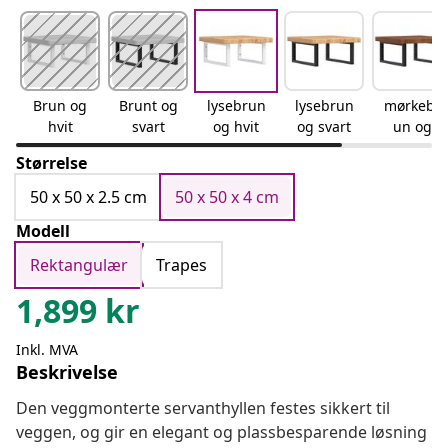
Brun og
Brunt og
lysebrun
lysebrun
mørkebr
hvit
svart
og hvit
og svart
un og
svart
Størrelse
50 x 50 x 2.5 cm
50 x 50 x 4 cm
Modell
Rektangulær
Trapes
1,899
kr
Inkl. MVA
Beskrivelse
Den veggmonterte servanthyllen festes sikkert til
veggen, og gir en elegant og plassbesparende løsning