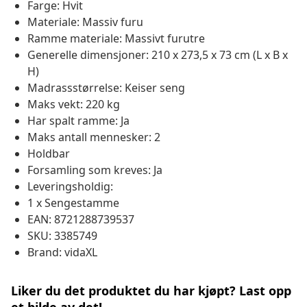
Farge: Hvit
Materiale: Massiv furu
Ramme materiale: Massivt furutre
Generelle dimensjoner: 210 x 273,5 x 73 cm (L x B x
H)
Madrassstørrelse: Keiser seng
Maks vekt: 220 kg
Har spalt ramme: Ja
Maks antall mennesker: 2
Holdbar
Forsamling som kreves: Ja
Leveringsholdig:
1 x Sengestamme
EAN: 8721288739537
SKU: 3385749
Brand: vidaXL
Liker du det produktet du har kjøpt? Last opp