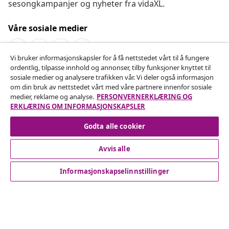
sesongkampanjer og nyheter fra vidaXL.
Våre sosiale medier
Vi bruker informasjonskapsler for å få nettstedet vårt til å fungere
ordentlig, tilpasse innhold og annonser, tilby funksjoner knyttet til
Angre på kontrakten
sosiale medier og analysere trafikken vår. Vi deler også informasjon
om din bruk av nettstedet vårt med våre partnere innenfor sosiale
Send inn en angrerett for bestillingen din.
medier, reklame og analyse.
PERSONVERNERKLÆRING OG
ERKLÆRING OM INFORMASJONSKAPSLER
Angre på kontrakten
Godta alle cookier
Avvis alle
Kundeservice
Informasjonskapselinnstillinger
Bedrift
vidaXL