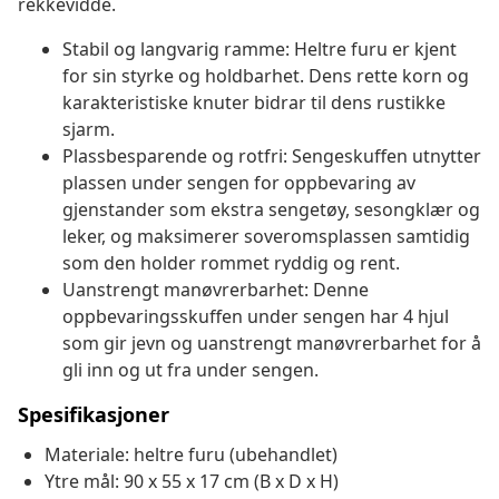
rekkevidde.
Stabil og langvarig ramme: Heltre furu er kjent
for sin styrke og holdbarhet. Dens rette korn og
karakteristiske knuter bidrar til dens rustikke
sjarm.
Plassbesparende og rotfri: Sengeskuffen utnytter
plassen under sengen for oppbevaring av
gjenstander som ekstra sengetøy, sesongklær og
leker, og maksimerer soveromsplassen samtidig
som den holder rommet ryddig og rent.
Uanstrengt manøvrerbarhet: Denne
oppbevaringsskuffen under sengen har 4 hjul
som gir jevn og uanstrengt manøvrerbarhet for å
gli inn og ut fra under sengen.
Spesifikasjoner
Materiale: heltre furu (ubehandlet)
Ytre mål: 90 x 55 x 17 cm (B x D x H)