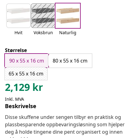
Hvit
Voksbrun
Naturlig
Størrelse
90 x 55 x 16 cm
80 x 55 x 16 cm
65 x 55 x 16 cm
2,129
kr
Inkl. MVA
Beskrivelse
Disse skuffene under sengen tilbyr en praktisk og
plassbesparende oppbevaringsløsning som hjelper
deg å holde tingene dine pent organisert og innen