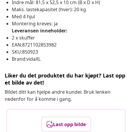
Indre mål: 81,5 x 52,5 x 10 cm (B x D x H)
Maks. lastekapasitet (hver): 20 kg
Med 4 hjul
Montering kreves: ja
Leveransen inneholder:
2 x skuffer
EAN:8721102853982
SKU:850923
Brand:vidaXL
Liker du det produktet du har kjøpt? Last opp
et bilde av det!
Bildet ditt kan hjelpe andre kunder. Bruk lenken
nedenfor for å komme i gang.
Last opp bilde