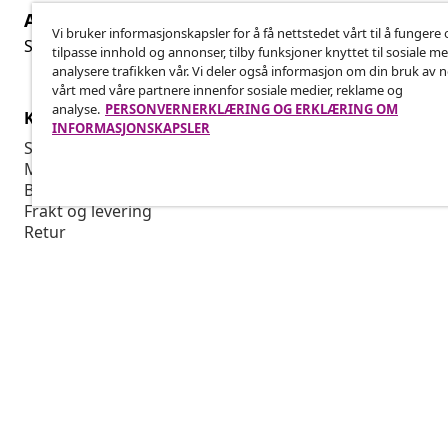
Angre på kontrakten
Ang
Vi bruker informasjonskapsler for å få nettstedet vårt til å fungere 
Send inn en angrerett for bestillingen din.
tilpasse innhold og annonser, tilby funksjoner knyttet til sosiale m
analysere trafikken vår. Vi deler også informasjon om din bruk av 
vårt med våre partnere innenfor sosiale medier, reklame og
analyse.
PERSONVERNERKLÆRING OG ERKLÆRING OM
Kundeservice
Bedrift
INFORMASJONSKAPSLER
Spor bestillingen din
Tilknyttet p
Min konto
Produksjon f
Betaling
Markedsføri
Frakt og levering
Retur
Produktinformasjon
Bestilling