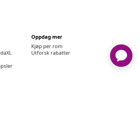
Oppdag mer
Kjøp per rom
idaXL
Utforsk rabatter
psler
ger