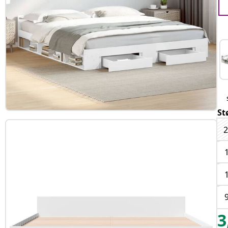
St
2
3