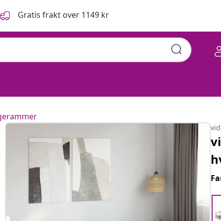
Gratis frakt over 1149 kr
ngerammer
vi
v
h
Fa