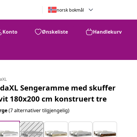
norsk bokmål
Konto
Ønskeliste
Handlekurv
daXL
idaXL Sengeramme med skuffer
vit 180x200 cm konstruert tre
rge
(7 alternativer tilgjengelig)