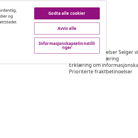
re på kontrakten
ordentlig,
Godta alle cookier
edier og
nettstedet
Avvis alle
vidaXL
Informasjonskapselinnstilli
rogram
Om vidaXL
nger
or vidaXL
Vilkår og betingelser Selger v
ngssamarbeid
Personvernerklæring
Erklæring om informasjonska
Prioriterte fraktbetingelser
Informasjonskapselinnstillin
Jobbe for vidaXL
Sikkerhet
Ansvarlig person i EU
Politikken EPR
Tilgjengelighetserklæring