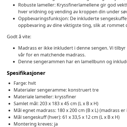
Robuste lameller: Kryssfinerlamellene gir god vekt
hver vridning og vending av kroppen din under sø
Oppbevaringsfunksjon: De inkluderte sengeskuff
oppbevaring av dine viktigste ting, slik at rommet 
Godt å vite:
Madrass er ikke inkludert i denne sengen. Vi tilbyr
vår for en matchende madrass.
Denne sengerammen har en lamellbunn og inklude
Spesifikasjoner
Farge: hvit
Materialer sengeramme: konstruert tre
Materiale lameller: kryssfiner
Samlet mål: 203 x 183 x 45 cm (L x B x H)
Mål egnet madrass: 180 x 200 cm (B x L) (madrass er 
Mål sengeskuff (hver): 61 x 33,5 x 12 cm (L x B x H)
Montering kreves: ja