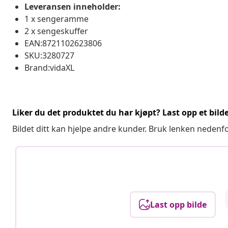
Leveransen inneholder:
1 x sengeramme
2 x sengeskuffer
EAN:8721102623806
SKU:3280727
Brand:vidaXL
Liker du det produktet du har kjøpt? Last opp et bilde
Bildet ditt kan hjelpe andre kunder. Bruk lenken nedenf
Last opp bilde