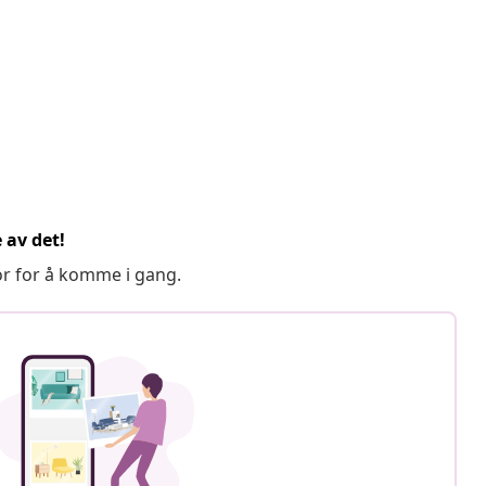
 av det!
or for å komme i gang.