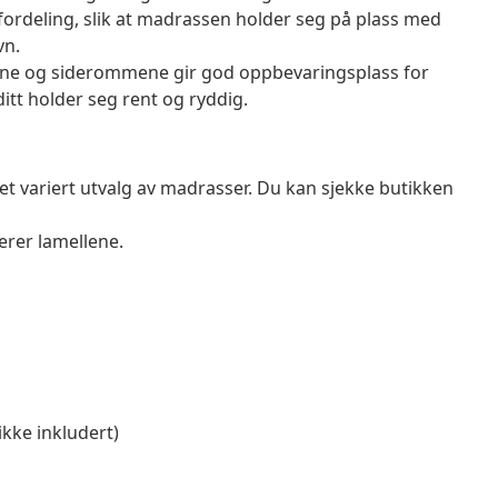
fordeling, slik at madrassen holder seg på plass med
vn.
ene og siderommene gir god oppbevaringsplass for
ditt holder seg rent og ryddig.
 et variert utvalg av madrasser. Du kan sjekke butikken
rer lamellene.
ikke inkludert)