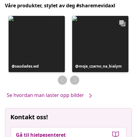
Våre produkter, stylet av deg #sharemevidaxl
Innlegg
saudades.wd
Innlegg
moje_czarno_na_bialym
publisert
publisert
av
av
Se hvordan man laster opp bilder
Kontakt oss!
Gå til hjelpesenteret