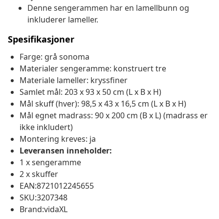
Denne sengerammen har en lamellbunn og
inkluderer lameller.
Spesifikasjoner
Farge: grå sonoma
Materialer sengeramme: konstruert tre
Materiale lameller: kryssfiner
Samlet mål: 203 x 93 x 50 cm (L x B x H)
Mål skuff (hver): 98,5 x 43 x 16,5 cm (L x B x H)
Mål egnet madrass: 90 x 200 cm (B x L) (madrass er
ikke inkludert)
Montering kreves: ja
Leveransen inneholder:
1 x sengeramme
2 x skuffer
EAN:8721012245655
SKU:3207348
Brand:vidaXL