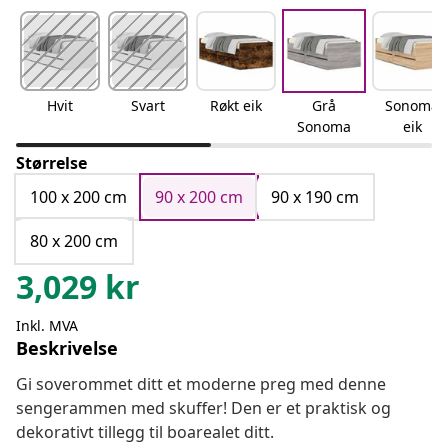
Hvit
Svart
Røkt eik
Grå
Sonoma
Sonoma
eik
Størrelse
100 x 200 cm
90 x 200 cm
90 x 190 cm
80 x 200 cm
3,029
kr
Inkl. MVA
Beskrivelse
Gi soverommet ditt et moderne preg med denne
sengerammen med skuffer! Den er et praktisk og
dekorativt tillegg til boarealet ditt.