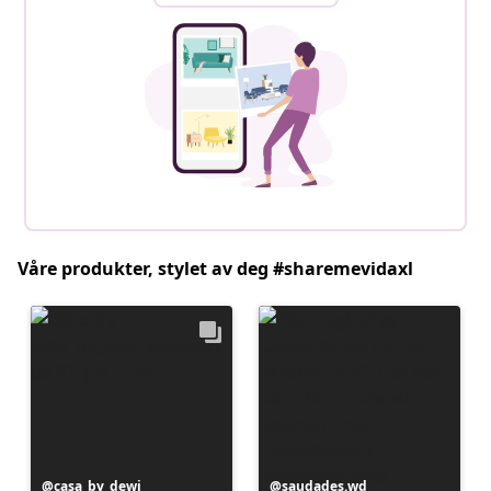
Våre produkter, stylet av deg #sharemevidaxl
Innlegg
casa_by_dewi
Innlegg
saudades.wd