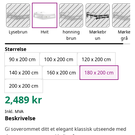
Lysebrun
Hvit
honning
Mørkebr
Mørke
brun
un
grå
Størrelse
90 x 200 cm
100 x 200 cm
120 x 200 cm
140 x 200 cm
160 x 200 cm
180 x 200 cm
200 x 200 cm
2,489
kr
Inkl. MVA
Beskrivelse
Gi soverommet ditt et elegant klassisk utseende med