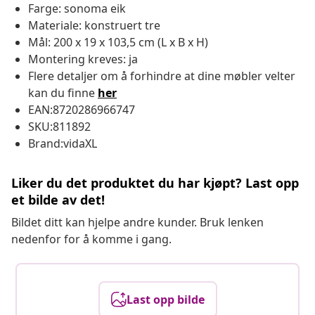
Farge: sonoma eik
Materiale: konstruert tre
Mål: 200 x 19 x 103,5 cm (L x B x H)
Montering kreves: ja
Flere detaljer om å forhindre at dine møbler velter
kan du finne
her
EAN:8720286966747
SKU:811892
Brand:vidaXL
Liker du det produktet du har kjøpt? Last opp
et bilde av det!
Bildet ditt kan hjelpe andre kunder. Bruk lenken
nedenfor for å komme i gang.
Last opp bilde