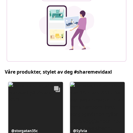
Våre produkter, stylet av deg #sharemevidaxl
Innlegg
storgatan35c
Innlegg
Sylvia