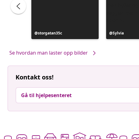
ele
Innlegg
storgatan35c
Innlegg
Sylvia
publisert
publisert
av
av
Se hvordan man laster opp bilder
Kontakt oss!
Gå til hjelpesenteret