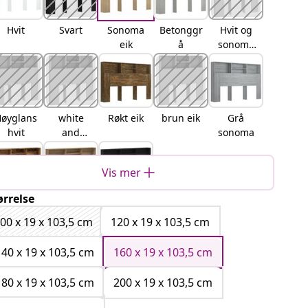
Hvit
Svart
Sonoma
Betonggr
Hvit og
eik
å
sonoma
eik
øyglans
white
Røkt eik
brun eik
Grå
hvit
and
sonoma
sonama
Vis mer
ørrelse
Gammelt
artisan
Svart eik
tre
eik
00 x 19 x 103,5 cm
120 x 19 x 103,5 cm
140 x 19 x 103,5 cm
160 x 19 x 103,5 cm
180 x 19 x 103,5 cm
200 x 19 x 103,5 cm