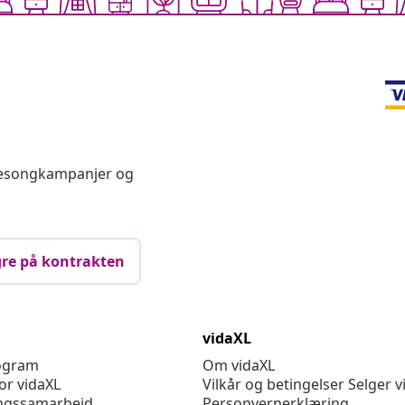
 sesongkampanjer og
re på kontrakten
vidaXL
rogram
Om vidaXL
or vidaXL
Vilkår og betingelser Selger v
ngssamarbeid
Personvernerklæring