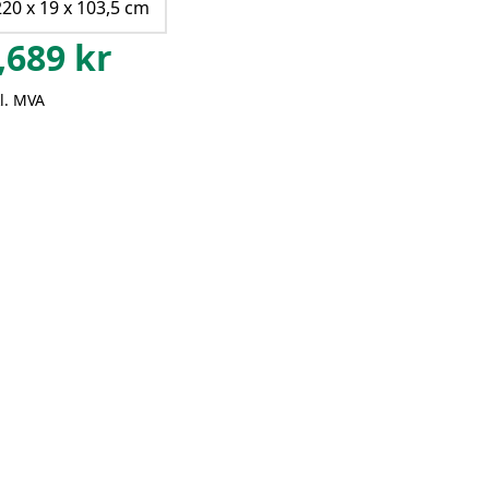
220 x 19 x 103,5 cm
,689
kr
l. MVA