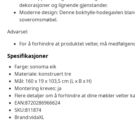
dekorasjoner og lignende gjenstander.
Moderne design: Denne bokhylle-hodegavlen blander 
soveromsmøbel.
Advarsel:
For å forhindre at produktet velter, må medfølgen
Spesifikasjoner
Farge: sonoma eik
Materiale: konstruert tre
Mål: 160 x 19 x 103,5 cm (L x B x H)
Montering kreves: ja
Flere detaljer om å forhindre at dine møbler velter k
EAN:8720286966624
SKU:811874
Brand:vidaXL