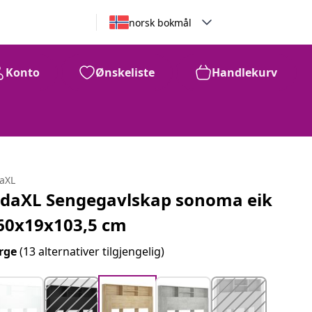
norsk bokmål
Konto
Ønskeliste
Handlekurv
daXL
idaXL Sengegavlskap sonoma eik
60x19x103,5 cm
rge
(13 alternativer tilgjengelig)