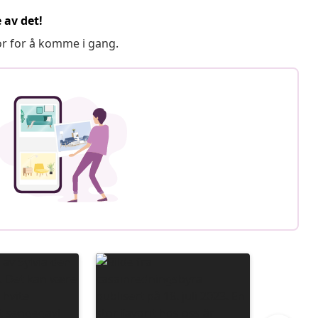
 av det!
or for å komme i gang.