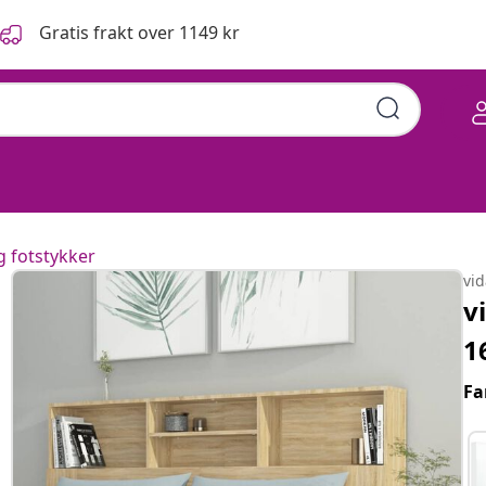
Gratis frakt over 1149 kr
 fotstykker
vi
v
1
Fa