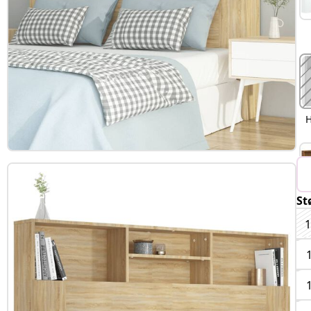
H
St
1