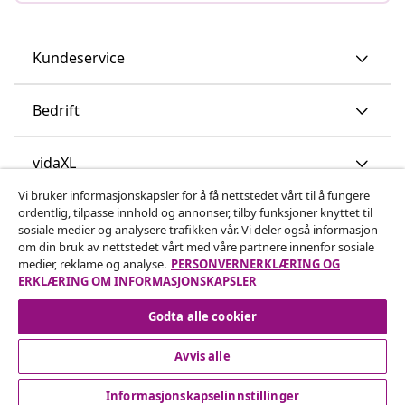
Kundeservice
Bedrift
vidaXL
Vi bruker informasjonskapsler for å få nettstedet vårt til å fungere
ordentlig, tilpasse innhold og annonser, tilby funksjoner knyttet til
Oppdag mer
sosiale medier og analysere trafikken vår. Vi deler også informasjon
om din bruk av nettstedet vårt med våre partnere innenfor sosiale
medier, reklame og analyse.
PERSONVERNERKLÆRING OG
ERKLÆRING OM INFORMASJONSKAPSLER
Godta alle cookier
Avvis alle
© 2008-2026 vidaXL www.vidaxl.no er et nettsted av vidaXL
Marketplace International B.V.
Informasjonskapselinnstillinger