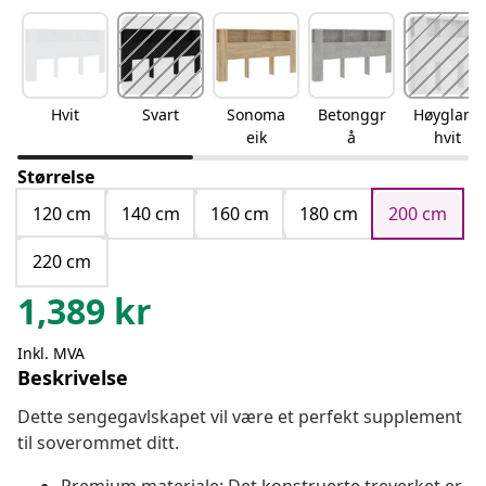
Hvit
Svart
Sonoma
Betonggr
Høyglans
eik
å
hvit
Størrelse
120 cm
140 cm
160 cm
180 cm
200 cm
220 cm
1,389
kr
Inkl. MVA
Beskrivelse
Dette sengegavlskapet vil være et perfekt supplement
til soverommet ditt.