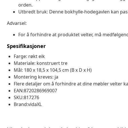
orden.
Utbredt bruk: Denne bokhylle-hodegavlen kan passe
Advarsel:
For å forhindre at produktet velter, må medfølgen
Spesifikasjoner
Farge: røkt eik
Materiale: konstruert tre
Mål: 180 x 18,5 x 104,5 cm (B x D x H)
Montering kreves: ja
Flere detaljer om å forhindre at dine møbler velter k
EAN:8720286969007
SKU:817276
Brand:vidaXL