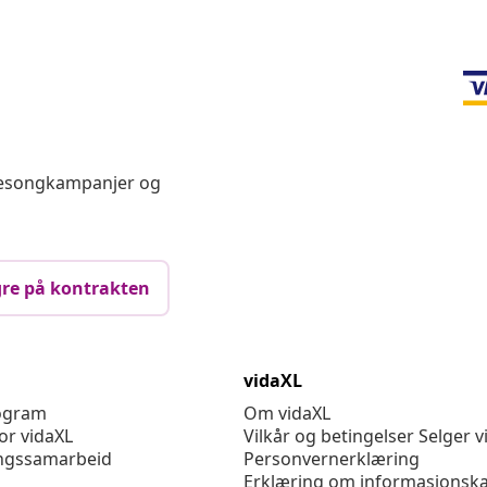
 sesongkampanjer og
re på kontrakten
vidaXL
rogram
Om vidaXL
or vidaXL
Vilkår og betingelser Selger v
ngssamarbeid
Personvernerklæring
Erklæring om informasjonska