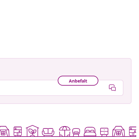
t
Anbefalt