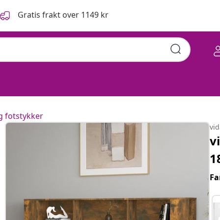
Gratis frakt over 1149 kr
 fotstykker
vi
v
1
Fa