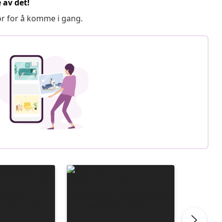
 av det!
or for å komme i gang.