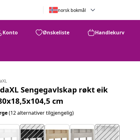
norsk bokmål
Konto
Ønskeliste
Handlekurv
daXL
idaXL Sengegavlskap røkt eik
80x18,5x104,5 cm
rge
(12 alternativer tilgjengelig)