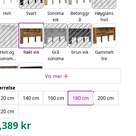
Hvit
Svart
Sonoma
Betonggr
Høyglans
eik
å
hvit
Hvit og
Røkt eik
Grå
brun eik
Gammelt
sonoma
sonoma
tre
eik
Vis mer
ørrelse
artisan
Svart eik
eik
120 cm
140 cm
160 cm
180 cm
200 cm
220 cm
,389
kr