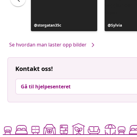
ele
Innlegg
storgatan35c
Innlegg
Sylvia
publisert
publisert
av
av
Se hvordan man laster opp bilder
Kontakt oss!
Gå til hjelpesenteret