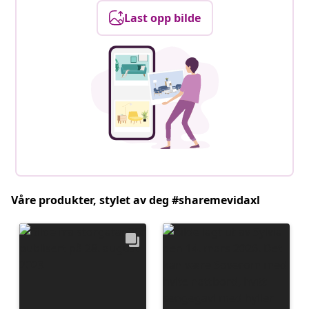
Last opp bilde
Våre produkter, stylet av deg #sharemevidaxl