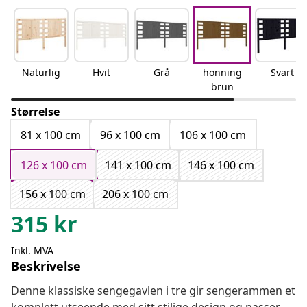
Naturlig
Hvit
Grå
honning
Svart
brun
Størrelse
81 x 100 cm
96 x 100 cm
106 x 100 cm
126 x 100 cm
141 x 100 cm
146 x 100 cm
156 x 100 cm
206 x 100 cm
315
kr
Inkl. MVA
Beskrivelse
Denne klassiske sengegavlen i tre gir sengerammen et