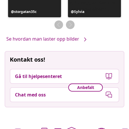
Innlegg
storgatan35c
Innlegg
Sylvia
publisert
publisert
av
av
Se hvordan man laster opp bilder
Kontakt oss!
Gå til hjelpesenteret
Anbefalt
Chat med oss