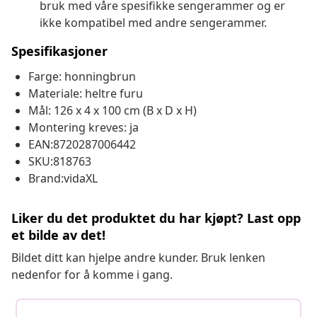
bruk med våre spesifikke sengerammer og er
ikke kompatibel med andre sengerammer.
Spesifikasjoner
Farge: honningbrun
Materiale: heltre furu
Mål: 126 x 4 x 100 cm (B x D x H)
Montering kreves: ja
EAN:8720287006442
SKU:818763
Brand:vidaXL
Liker du det produktet du har kjøpt? Last opp
et bilde av det!
Bildet ditt kan hjelpe andre kunder. Bruk lenken
nedenfor for å komme i gang.